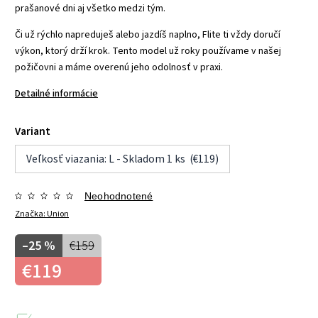
prašanové dni aj všetko medzi tým.
Či už rýchlo napreduješ alebo jazdíš naplno, Flite ti vždy doručí
výkon, ktorý drží krok. Tento model už roky používame v našej
požičovni a máme overenú jeho odolnosť v praxi.
Detailné informácie
Variant
Veľkosť viazania: L - Skladom 1 ks (€119)
Neohodnotené
Značka:
Union
–25 %
€159
€119