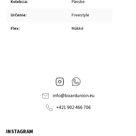
Kolekcia
:
Pánske
Určenie
:
Freestyle
Flex
:
Mäkké
Instagram
Whatsapp
info
@
boardunion.eu
+421 902 466 706
INSTAGRAM