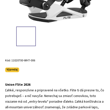
Kód:
11020700-WHT-006
Výpredaj
Union Flite 2026
Ľahké, responzívne a pripravené na všetko. Flite ti dá presne to, čo
potrebuješ – a nič navyše. Nenechaj sa zmiasť cenovkou, toto
viazanie má od „entry-levelu“ poriadne ďaleko. Ľahká konštrukcia a
all-mountain univerzálnosť znamenajú, že zvládne parkové laps,