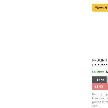
Výpredaj
PROLIMIT 
Half Padd
Skladom
(
–16 %
€149
Mercury impa
kombinácii s
padded konšt
viac...