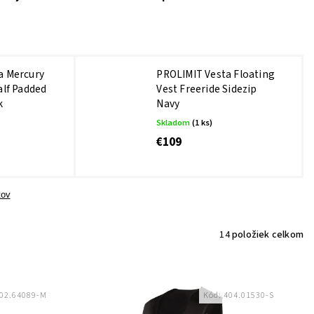
a Mercury
PROLIMIT Vesta Floating
alf Padded
Vest Freeride Sidezip
k
Navy
Skladom
(1 ks)
€109
tov
14
položiek celkom
02.64089-M
Kód:
404.01530-S