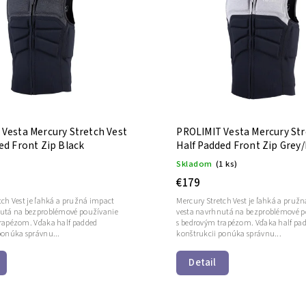
Vesta Mercury Stretch Vest
PROLIMIT Vesta Mercury Str
ed Front Zip Black
Half Padded Front Zip Grey
Skladom
(1 ks)
€179
tch Vest je ľahká a pružná impact
Mercury Stretch Vest je ľahká a pruž
nutá na bezproblémové používanie
vesta navrhnutá na bezproblémové p
rapézom. Vďaka half padded
s bedrovým trapézom. Vďaka half pa
ponúka správnu...
konštrukcii ponúka správnu...
Detail