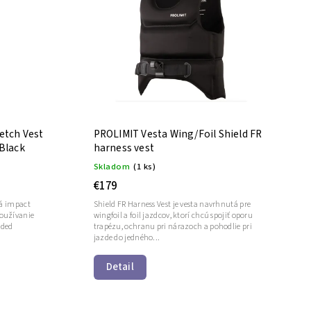
etch Vest
PROLIMIT Vesta Wing/Foil Shield FR
/Black
harness vest
Skladom
(1 ks)
€179
ná impact
Shield FR Harness Vest je vesta navrhnutá pre
oužívanie
wingfoil a foil jazdcov, ktorí chcú spojiť oporu
dded
trapézu, ochranu pri nárazoch a pohodlie pri
jazde do jedného...
Detail