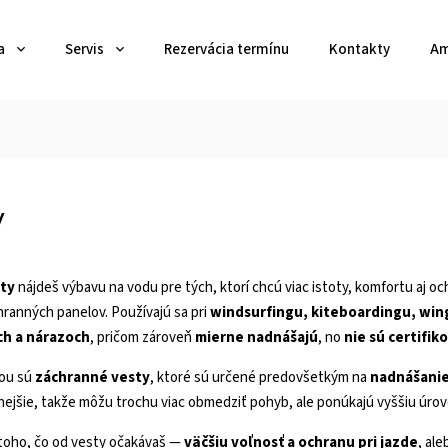
a
Servis
Rezervácia termínu
Kontakty
Am
y
ty
nájdeš výbavu na vodu pre tých, ktorí chcú viac istoty, komfortu aj och
ranných panelov. Používajú sa pri
windsurfingu, kiteboardingu, win
ch a nárazoch
, pričom zároveň
mierne nadnášajú
, no
nie sú certifi
ou sú
záchranné vesty
, ktoré sú určené predovšetkým na
nadnášanie
nejšie, takže môžu trochu viac obmedziť pohyb, ale ponúkajú vyššiu úrov
 toho, čo od vesty očakávaš —
väčšiu voľnosť a ochranu pri jazde
, ale