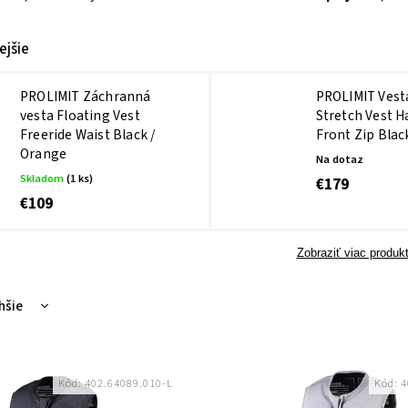
ejšie
PROLIMIT Záchranná
PROLIMIT Vest
vesta Floating Vest
Stretch Vest H
Freeride Waist Black /
Front Zip Blac
Orange
Na dotaz
Skladom
(1 ks)
€179
€109
Zobraziť viac produk
hšie
nejšie
dávanejšie
Kód:
402.64089.010-L
Kód:
4
dne