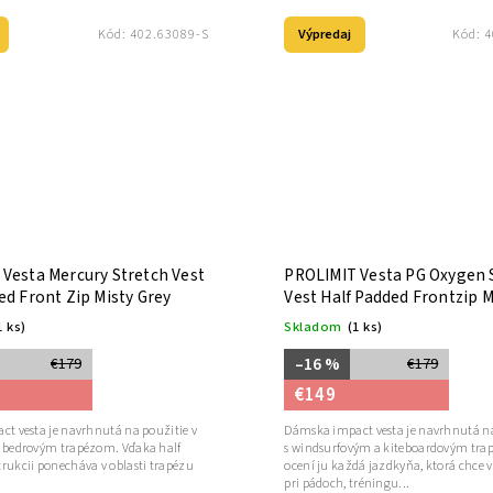
Výpredaj
Kód:
402.63089-S
Kód:
4
Vesta Mercury Stretch Vest
PROLIMIT Vesta PG Oxygen 
ed Front Zip Misty Grey
Vest Half Padded Frontzip M
1 ks)
Skladom
(1 ks)
–16 %
€179
€179
€149
ct vesta je navrhnutá na použitie v
Dámska impact vesta je navrhnutá na
 bedrovým trapézom. Vďaka half
s windsurfovým a kiteboardovým tra
rukcii ponecháva v oblasti trapézu
ocení ju každá jazdkyňa, ktorá chce 
pri pádoch, tréningu...