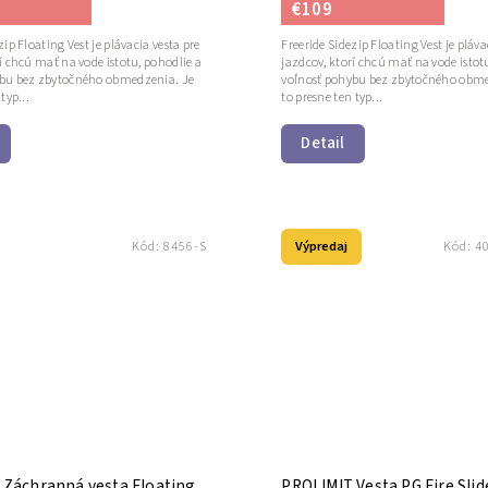
€109
zip Floating Vest je plávacia vesta pre
Freeride Sidezip Floating Vest je pláva
í chcú mať na vode istotu, pohodlie a
jazdcov, ktorí chcú mať na vode istot
ybu bez zbytočného obmedzenia. Je
voľnosť pohybu bez zbytočného obme
typ...
to presne ten typ...
Detail
Výpredaj
Kód:
8456-S
Kód:
4
 Záchranná vesta Floating
PROLIMIT Vesta PG Fire Slid