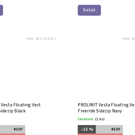
Detail
Kód:
402.53250-L
Kód:
4
Vesta Floating Vest
PROLIMIT Vesta Floating Ve
Sidezip Black
Freeride Sidezip Navy
Skladom
(1 ks)
–15 %
€129
€129