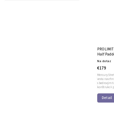
PROLIMIT 
Half Padd
Na dotaz
€179
Mercury Stre
vesta navrh
s bedrovým t
konštrukcii 
Detail