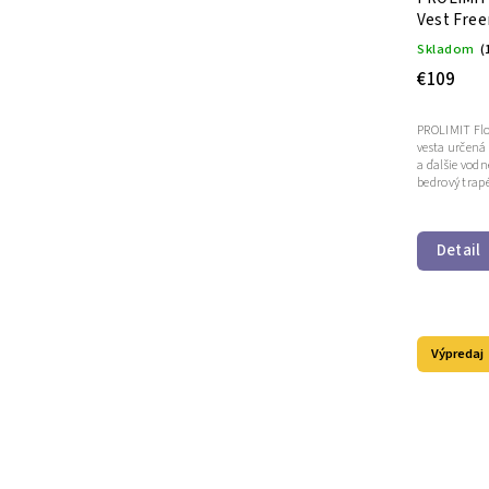
Vest Free
Skladom
(
€109
PROLIMIT Floa
vesta určená 
a ďalšie vodn
bedrový trapé
Detail
Výpredaj