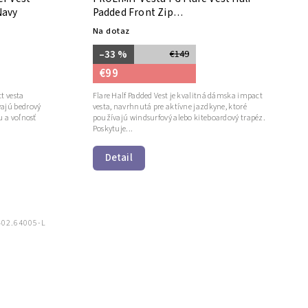
Navy
Padded Front Zip
Black/Grey/Lavender
Na dotaz
–33 %
€149
€99
t vesta
Flare Half Padded Vest je kvalitná dámska impact
vajú bedrový
vesta, navrhnutá pre aktívne jazdkyne, ktoré
u a voľnosť
používajú windsurfový alebo kiteboardový trapéz.
Poskytuje...
Detail
402.64005-L