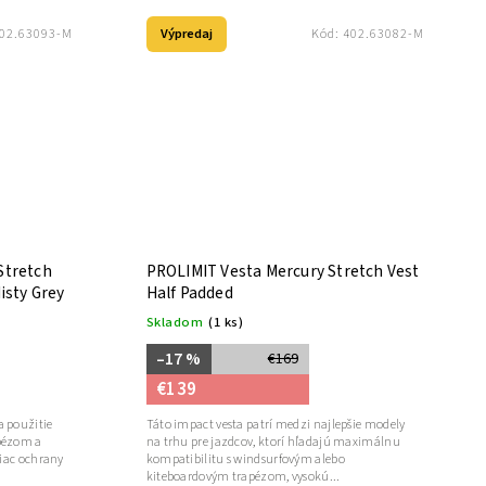
Výpredaj
02.63093-M
Kód:
402.63082-M
Stretch
PROLIMIT Vesta Mercury Stretch Vest
isty Grey
Half Padded
Skladom
(1 ks)
–17 %
€169
€139
 použitie
Táto impact vesta patrí medzi najlepšie modely
pézom a
na trhu pre jazdcov, ktorí hľadajú maximálnu
viac ochrany
kompatibilitu s windsurfovým alebo
kiteboardovým trapézom, vysokú...