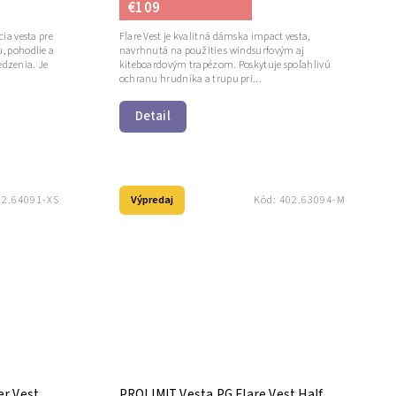
€109
cia vesta pre
Flare Vest je kvalitná dámska impact vesta,
u, pohodlie a
navrhnutá na použitie s windsurfovým aj
dzenia. Je
kiteboardovým trapézom. Poskytuje spoľahlivú
ochranu hrudníka a trupu pri...
Detail
Výpredaj
02.64091-XS
Kód:
402.63094-M
er Vest
PROLIMIT Vesta PG Flare Vest Half