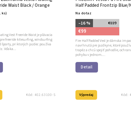
ride Waist Black / Orange
Half Padded Frontzip Blue/
1 ks)
Na dotaz
–16 %
€119
€99
ting Vest Freeride Waist je plávacia
pre freeride kitesurfing, windsurfing
Fire Half Padded Vest je dámska impac
é športy, pri ktorých jazdec používa
navrhnutá pre jazdkyne, ktoré použí
z. Vďaka...
trapéz a chcú spojiť pohodlie, ochran
pohybu v jednom....
Detail
Výpredaj
Kód:
402.63100-S
Kód: