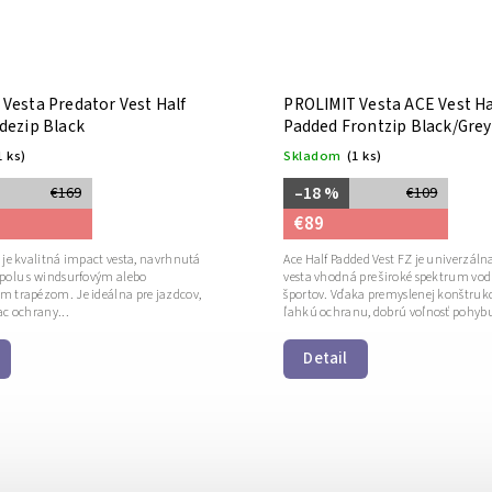
Vesta Predator Vest Half
PROLIMIT Vesta ACE Vest Ha
dezip Black
Padded Frontzip Black/Grey
1 ks)
Skladom
(1 ks)
–18 %
€169
€109
€89
 je kvalitná impact vesta, navrhnutá
Ace Half Padded Vest FZ je univerzál
spolu s windsurfovým alebo
vesta vhodná pre široké spektrum vo
m trapézom. Je ideálna pre jazdcov,
športov. Vďaka premyslenej konštruk
ac ochrany...
ľahkú ochranu, dobrú voľnosť pohybu
Detail