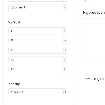
Záchranná
3
Najpredávan
Veľkosť
S
7
M
10
L
10
XL
6
XS
2
Najdra
Značky
Najlac
PROLIMIT
14
Najpre
Abece