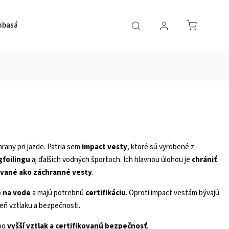
basádori
O nás
Kurzy SUP
rany pri jazde. Patria sem
impact vesty
, ktoré sú vyrobené z
gfoilingu
aj ďalších vodných športoch. Ich hlavnou úlohou je
chrániť
kované ako záchranné vesty
.
 na vode
a majú potrebnú
certifikáciu
. Oproti impact vestám bývajú
eň vztlaku a bezpečnosti.
bo
vyšší vztlak a certifikovanú bezpečnosť
.