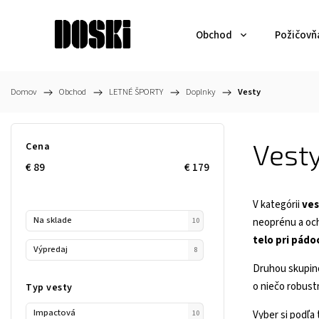
Obchod
Požičovň
Domov
/
Obchod
/
LETNÉ ŠPORTY
/
Doplnky
/
Vesty
Vest
Cena
€
89
€
179
V kategórii
ves
Na sklade
neoprénu a och
10
telo pri pádo
Výpredaj
8
Druhou skupin
o niečo robust
Typ vesty
Impactová
Vyber si podľa
10