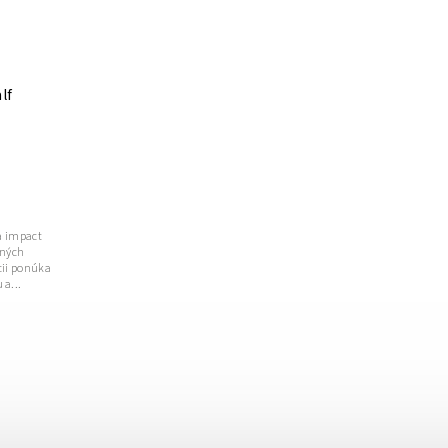
lf
na impact
dných
cii ponúka
 a...