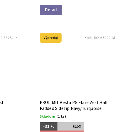
Detail
Výpredaj
02.53251-XL
Kód:
402.63092-M
st
PROLIMIT Vesta PG Flare Vest Half
Padded Sidezip Navy/Turquoise
Skladom
(1 ks)
–31 %
€159