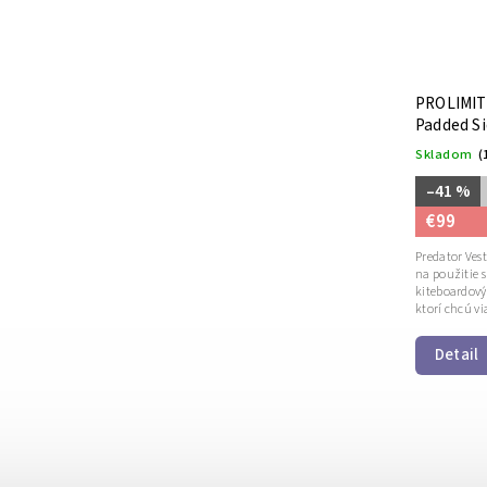
PROLIMIT 
Padded Si
Skladom
(
–41 %
€99
Predator Vest
na použitie 
kiteboardový
ktorí chcú vi
Detail