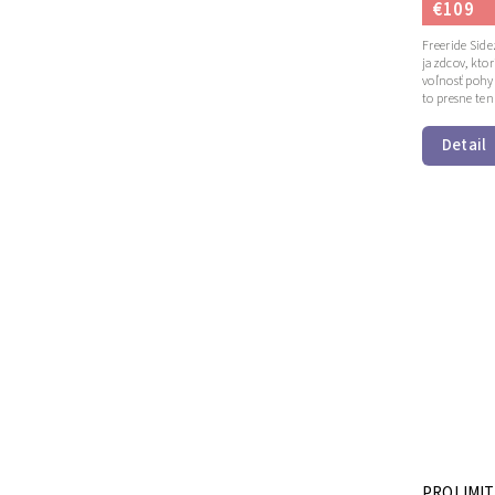
€109
Freeride Side
jazdcov, ktor
voľnosť poh
to presne ten 
Detail
PROLIMIT