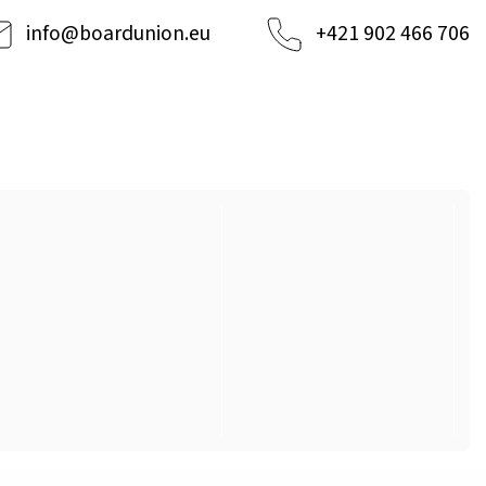
info
@
boardunion.eu
+421 902 466 706