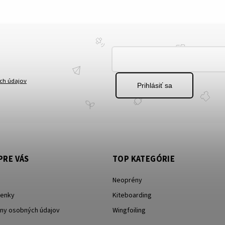
ch údajov
Prihlásiť sa
PRE VÁS
TOP KATEGÓRIE
Neoprény
enky
Kiteboarding
ny osobných údajov
Wingfoiling