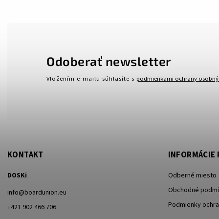
Odoberať newsletter
Vložením e-mailu súhlasíte s
podmienkami ochrany osobný
KONTAKT
INFORMÁCIE 
DOSKi
Odberné miesto
Obchodné podmi
info
@
boardunion.eu
Podmienky ochra
+421 902 466 706