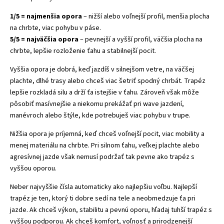
1/5 = najmenšia opora
– nižší alebo voľnejší profil, menšia plocha
na chrbte, viac pohybu v páse.
5/5 = najväčšia opora
– pevnejší a vyšší profil, väčšia plocha na
chrbte, lepšie rozloženie ťahu a stabilnejší pocit.
Vyššia opora je dobrá, keď jazdíš v silnejšom vetre, na väčšej
plachte, dlhé trasy alebo chceš viac šetriť spodný chrbát. Trapéz
lepšie rozkladá silu a drží ťa istejšie v ťahu. Zároveň však môže
pôsobiť masívnejšie a niekomu prekážať pri wave jazdení,
manévroch alebo štýle, kde potrebuješ viac pohybu v trupe.
Nižšia opora je príjemná, keď chceš voľnejší pocit, viac mobility a
menej materiálu na chrbte. Pri silnom ťahu, veľkej plachte alebo
agresívnej jazde však nemusí podržať tak pevne ako trapéz s
vyššou oporou.
Neber najvyššie čísla automaticky ako najlepšiu voľbu. Najlepší
trapéz je ten, ktorý ti dobre sedí na tele a neobmedzuje ťa pri
jazde. Ak chceš výkon, stabilitu a pevnú oporu, hľadaj tuhší trapéz s
vyššou podporou. Ak chceš komfort, voľnosť a prirodzenejší