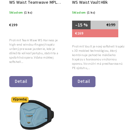
WS Waist Teamwave MPL
WS Waist Vault HBk
Pe/Ylw
Skladom
(1 ks)
Skladom
(1 ks)
–15 %
€199
€199
€169
Prolimit Team Wave WS Harness je
high-end windsurfingový trapéz
Prolimit Vault je nový softshell trapéz
určený pre wave jazdenie, kde je
s 3D molded technológiou, ktorý
dôležitá voľnosť pohybu, stabilita a
kombinuje pohodlie mäkšieho
spoľahlivá opora. Vďaka mäkkej
trapézu s tvarovanou vnútornou
softshell...
oporou. Vo vnútri má predtvarovanú
PE výstuhu,...
Detail
Detail
Výpredaj