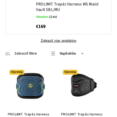
PROLIMIT Trapéz Harness WS Waist
Vault SBL/MU
Skladom
(1 ks)
€169
Zobraziť viac produktov
Najdrahšie
Najlacnejšie
Najpredávanejšie
Výpredaj
Výpredaj
Abecedne
PROLIMIT Trapéz Harness
PROLIMIT Trapéz Harness