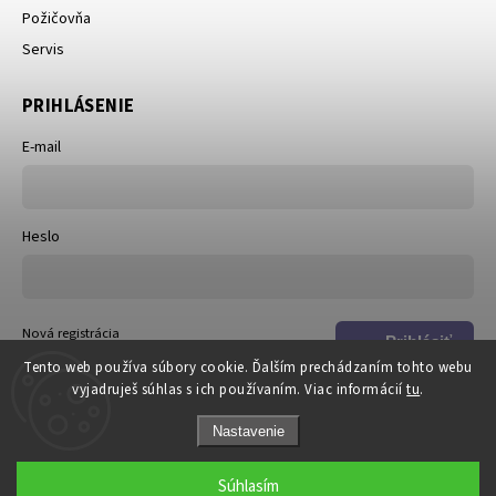
Požičovňa
Servis
PRIHLÁSENIE
E-mail
Heslo
Nová registrácia
Prihlásiť
Zabudnuté heslo
Tento web používa súbory cookie. Ďalším prechádzaním tohto webu
sa
vyjadruješ súhlas s ich používaním. Viac informácií
tu
.
Nastavenie
Súhlasím