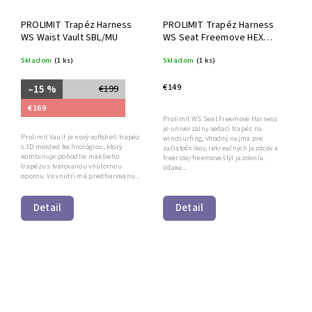
PROLIMIT Trapéz Harness
PROLIMIT Trapéz Harness
WS Waist Vault SBL/MU
WS Seat Freemove HEX
Black
Skladom
(1 ks)
Skladom
(1 ks)
€149
–15 %
€199
€169
Prolimit WS Seat Freemove Harness
je univerzálny sedací trapéz na
Prolimit Vault je nový softshell trapéz
windsurfing, vhodný najmä pre
s 3D molded technológiou, ktorý
začiatočníkov, rekreačných jazdcov a
kombinuje pohodlie mäkšieho
freeride/freemove štýl jazdenia.
trapézu s tvarovanou vnútornou
Vďaka...
oporou. Vo vnútri má predtvarovanú...
Detail
Detail