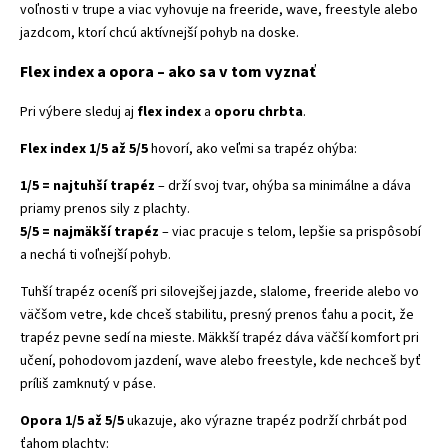
voľnosti v trupe a viac vyhovuje na freeride, wave, freestyle alebo
jazdcom, ktorí chcú aktívnejší pohyb na doske.
Flex index a opora – ako sa v tom vyznať
Pri výbere sleduj aj
flex index
a
oporu chrbta
.
Flex index 1/5 až 5/5
hovorí, ako veľmi sa trapéz ohýba:
1/5 = najtuhší trapéz
– drží svoj tvar, ohýba sa minimálne a dáva
priamy prenos sily z plachty.
5/5 = najmäkší trapéz
– viac pracuje s telom, lepšie sa prispôsobí
a nechá ti voľnejší pohyb.
Tuhší trapéz oceníš pri silovejšej jazde, slalome, freeride alebo vo
väčšom vetre, kde chceš stabilitu, presný prenos ťahu a pocit, že
trapéz pevne sedí na mieste. Mäkkší trapéz dáva väčší komfort pri
učení, pohodovom jazdení, wave alebo freestyle, kde nechceš byť
príliš zamknutý v páse.
Opora 1/5 až 5/5
ukazuje, ako výrazne trapéz podrží chrbát pod
ťahom plachty: