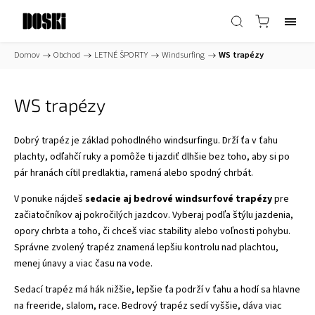
Domov
/
Obchod
/
LETNÉ ŠPORTY
/
Windsurfing
/
WS trapézy
WS trapézy
Dobrý trapéz je základ pohodlného windsurfingu. Drží ťa v ťahu
plachty, odľahčí ruky a pomôže ti jazdiť dlhšie bez toho, aby si po
pár hranách cítil predlaktia, ramená alebo spodný chrbát.
V ponuke nájdeš
sedacie aj bedrové windsurfové trapézy
pre
začiatočníkov aj pokročilých jazdcov. Vyberaj podľa štýlu jazdenia,
opory chrbta a toho, či chceš viac stability alebo voľnosti pohybu.
Správne zvolený trapéz znamená lepšiu kontrolu nad plachtou,
menej únavy a viac času na vode.
Sedací trapéz má hák nižšie, lepšie ťa podrží v ťahu a hodí sa hlavne
na freeride, slalom, race. Bedrový trapéz sedí vyššie, dáva viac