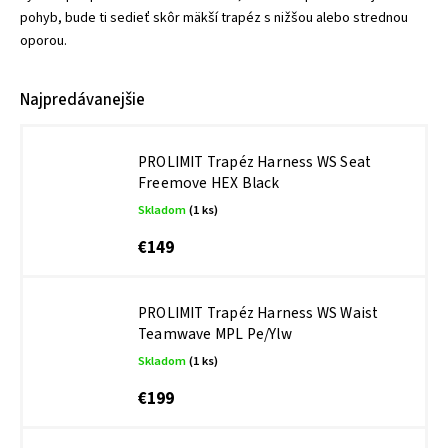
pohyb, bude ti sedieť skôr mäkší trapéz s nižšou alebo strednou
oporou.
Najpredávanejšie
PROLIMIT Trapéz Harness WS Seat
Freemove HEX Black
Skladom
(1 ks)
€149
PROLIMIT Trapéz Harness WS Waist
Teamwave MPL Pe/Ylw
Skladom
(1 ks)
€199