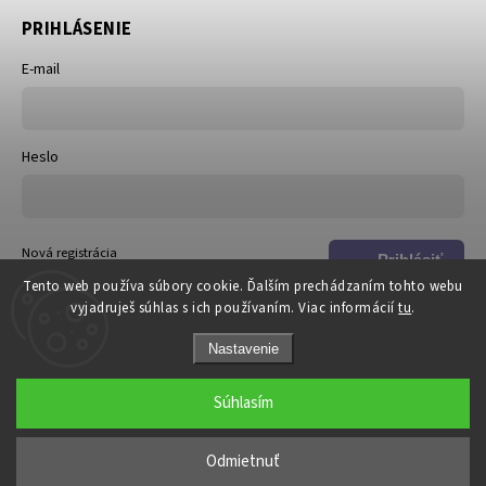
PRIHLÁSENIE
E-mail
Heslo
Nová registrácia
Prihlásiť
Zabudnuté heslo
Tento web používa súbory cookie. Ďalším prechádzaním tohto webu
sa
vyjadruješ súhlas s ich používaním. Viac informácií
tu
.
Nastavenie
Súhlasím
Copyright 2026
DOSKi
. Všetky práva vyhradené.
Odmietnuť
Grafický návrh vytvořil a nakódoval
Shoptak.cz