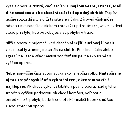
Vyššia opora je dobrá, keď jazdíš
v silnejšom vetre, skáčeš, ideš
dlhé sessions alebo chceš viac šetriť spodný chrbát
. Trapéz
lepšie rozkladá silu a drží ťa istejšie v ťahu. Zároveň však môže
pôsobiť masívnejšie a niekomu prekážať pri rotáciách, wave jazdení
alebo pri štýle, kde potrebuješ viac pohybu v trupe.
Nižšia opora je príjemná, keď chceš
voľnejší, surfovejší pocit
,
viac mobility a menej materiálu na chrbte. Pri silnom ťahu alebo
agresívnej jazde však nemusí podržať tak pevne ako trapéz s
vyššou oporou.
Neber najvyššie čísla automaticky ako najlepšiu voľbu.
Najlepšie je
aj tak trapéz vyskúšať a vybrať si ten, v ktorom sa cítiš
najhlepšie.
Ak chceš výkon, stabilitu a pevnú oporu, hľadaj tuhší
trapéz s vyššou podporou. Ak chceš komfort, voľnosť a
prirodzenejší pohyb, bude ti sedieť skôr mäkší trapéz s nižšou
alebo strednou oporou.