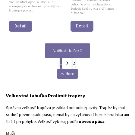
maximálnu stabilitu, istotu a
chcú komfort, oporu a istotu aj pri
pohodlie pri dlhších sessions.
silovejšej jazde. Je ideálny na štýl Fun
Sedacia konštrukcia drží trapéz
& Jump a power...
nižšie na...
Detail
Detail
Načítať ďalšie 2
1
2
Hore
Veľkostná tabuľka Prolimit trapézy
Správna veľkosť trapézu je základ pohodlnej jazdy. Trapéz by mal
sedieť pevne okolo pásu, nemal by sa vyťahovať hore k hrudníku ani
tlačiť pri pohybe. Veľkosť vyberaj podľa
obvodu pása
.
Muži