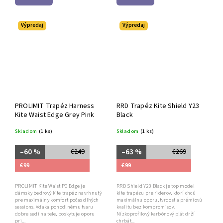
Výpredaj
Výpredaj
PROLIMIT Trapéz Harness
RRD Trapéz Kite Shield Y23
Kite Waist Edge Grey Pink
Black
Skladom
(1 ks)
Skladom
(1 ks)
–60 %
–63 %
€249
€269
€99
€99
PROLIMIT Kite Waist PG Edge je
RRD Shield Y23 Black je top model
dámsky bedrový kite trapéz navrhnutý
kite trapézu pre riderov, ktorí chcú
pre maximálny komfort počas dlhých
maximálnu oporu, tvrdosť a prémiovú
sessions. Vďaka pohodlnému tvaru
kvalitu bez kompromisov.
dobre sedí na tele, poskytuje oporu
Nízkoprofilový karbónový plát drží
pri...
chrbát...