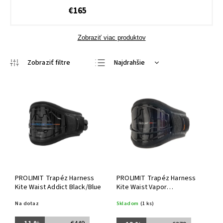
€165
Zobraziť viac produktov
Najdrahšie
Najlacnejšie
Najpredávanejšie
Abecedne
PROLIMIT Trapéz Harness
PROLIMIT Trapéz Harness
Kite Waist Addict Black/Blue
Kite Waist Vapor
Black/Orange
Na dotaz
Skladom
(1 ks)