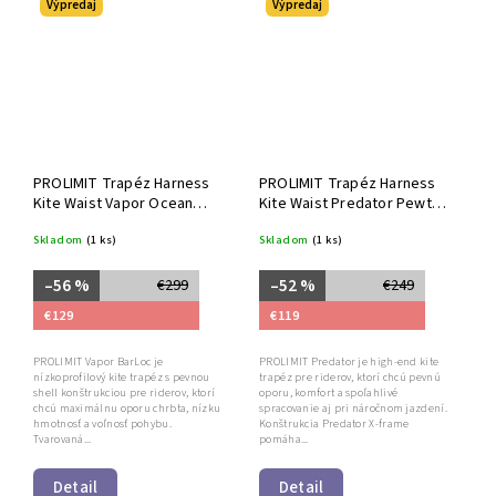
Výpredaj
Výpredaj
PROLIMIT Trapéz Harness
PROLIMIT Trapéz Harness
Kite Waist Vapor Ocean
Kite Waist Predator Pewter
Blue
Yellow
Skladom
(1 ks)
Skladom
(1 ks)
–56 %
–52 %
€299
€249
€129
€119
PROLIMIT Vapor BarLoc je
PROLIMIT Predator je high-end kite
nízkoprofilový kite trapéz s pevnou
trapéz pre riderov, ktorí chcú pevnú
shell konštrukciou pre riderov, ktorí
oporu, komfort a spoľahlivé
chcú maximálnu oporu chrbta, nízku
spracovanie aj pri náročnom jazdení.
hmotnosť a voľnosť pohybu.
Konštrukcia Predator X-frame
Tvarovaná...
pomáha...
Detail
Detail