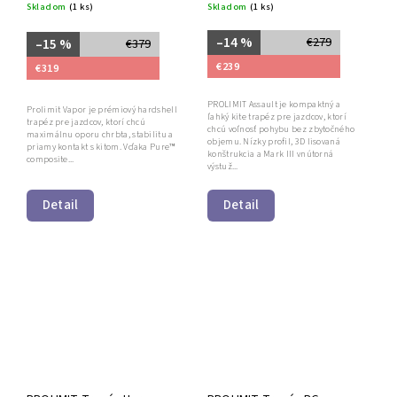
Skladom
(1 ks)
Skladom
(1 ks)
–14 %
€279
–15 %
€379
€239
€319
PROLIMIT Assault je kompaktný a
Prolimit Vapor je prémiový hardshell
ľahký kite trapéz pre jazdcov, ktorí
trapéz pre jazdcov, ktorí chcú
chcú voľnosť pohybu bez zbytočného
maximálnu oporu chrbta, stabilitu a
objemu. Nízky profil, 3D lisovaná
priamy kontakt s kitom. Vďaka Pure™
konštrukcia a Mark III vnútorná
composite...
výstuž...
Detail
Detail