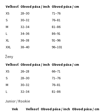
Veľkosť
Obvod pása / inch
Obvod pása / cm
XS
28–30
71–76
S
30–32
76–81
M
32–34
81–86
L
34–36
86–91
XL
36–38
91–96
XXL
38–40
96–101
Ženy
Veľkosť
Obvod pása / inch
Obvod pása / cm
XS
26–28
66–71
S
28–30
71–76
M
30–32
76–81
L
32–34
81–86
Junior / Rookie
Vek
Veľkosť
Obvod pása / inch
Obvod pása / cm