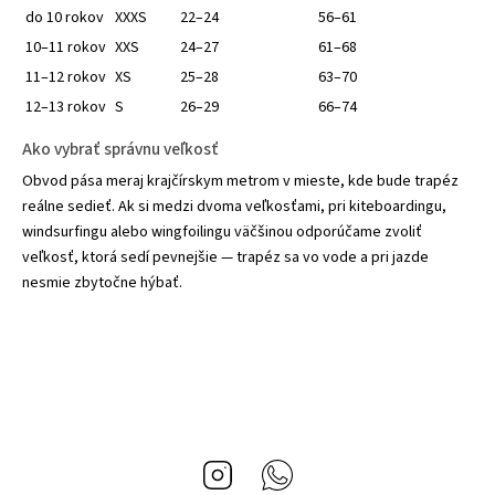
do 10 rokov
XXXS
22–24
56–61
10–11 rokov
XXS
24–27
61–68
11–12 rokov
XS
25–28
63–70
12–13 rokov
S
26–29
66–74
Ako vybrať správnu veľkosť
Obvod pása meraj krajčírskym metrom v mieste, kde bude trapéz
reálne sedieť. Ak si medzi dvoma veľkosťami, pri kiteboardingu,
windsurfingu alebo wingfoilingu väčšinou odporúčame zvoliť
veľkosť, ktorá sedí pevnejšie — trapéz sa vo vode a pri jazde
nesmie zbytočne hýbať.
Instagram
Whatsapp