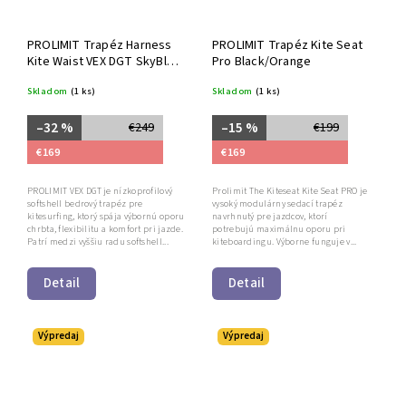
PROLIMIT Trapéz Harness
PROLIMIT Trapéz Kite Seat
Kite Waist VEX DGT SkyBlue
Pro Black/Orange
Orange
Skladom
(1 ks)
Skladom
(1 ks)
–32 %
–15 %
€249
€199
€169
€169
PROLIMIT VEX DGT je nízkoprofilový
Prolimit The Kiteseat Kite Seat PRO je
softshell bedrový trapéz pre
vysoký modulárny sedací trapéz
kitesurfing, ktorý spája výbornú oporu
navrhnutý pre jazdcov, ktorí
chrbta, flexibilitu a komfort pri jazde.
potrebujú maximálnu oporu pri
Patrí medzi vyššiu radu softshell...
kiteboardingu. Výborne funguje v...
Detail
Detail
Výpredaj
Výpredaj