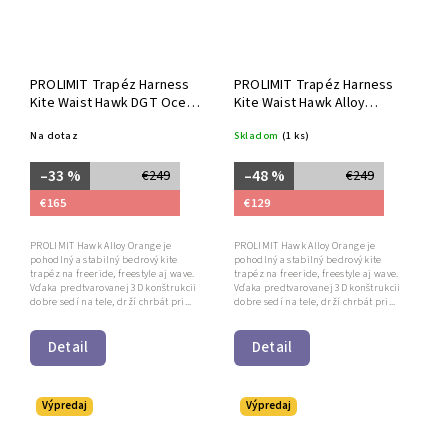
PROLIMIT Trapéz Harness
PROLIMIT Trapéz Harness
Kite Waist Hawk DGT Ocean
Kite Waist Hawk Alloy
Blue
Orange
Na dotaz
Skladom
(1 ks)
–33 %
–48 %
€249
€249
€165
€129
PROLIMIT Hawk Alloy Orange je
PROLIMIT Hawk Alloy Orange je
pohodlný a stabilný bedrový kite
pohodlný a stabilný bedrový kite
trapéz na freeride, freestyle aj wave.
trapéz na freeride, freestyle aj wave.
Vďaka predtvarovanej 3D konštrukcii
Vďaka predtvarovanej 3D konštrukcii
dobre sedí na tele, drží chrbát pri...
dobre sedí na tele, drží chrbát pri...
Detail
Detail
Výpredaj
Výpredaj