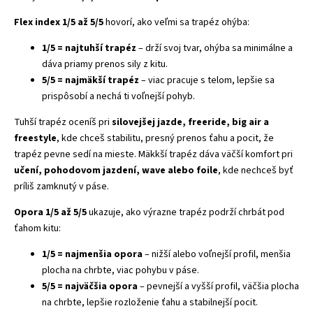
Flex index 1/5 až 5/5
hovorí, ako veľmi sa trapéz ohýba:
1/5 = najtuhší trapéz
– drží svoj tvar, ohýba sa minimálne a
dáva priamy prenos sily z kitu.
5/5 = najmäkší trapéz
– viac pracuje s telom, lepšie sa
prispôsobí a nechá ti voľnejší pohyb.
Tuhší trapéz oceníš pri
silovejšej jazde, freeride, big air a
freestyle
, kde chceš stabilitu, presný prenos ťahu a pocit, že
trapéz pevne sedí na mieste. Mäkkší trapéz dáva väčší komfort pri
učení, pohodovom jazdení, wave alebo foile
, kde nechceš byť
príliš zamknutý v páse.
Opora 1/5 až 5/5
ukazuje, ako výrazne trapéz podrží chrbát pod
ťahom kitu:
1/5 = najmenšia opora
– nižší alebo voľnejší profil, menšia
plocha na chrbte, viac pohybu v páse.
5/5 = najväčšia opora
– pevnejší a vyšší profil, väčšia plocha
na chrbte, lepšie rozloženie ťahu a stabilnejší pocit.