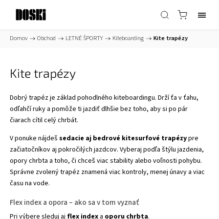
Domov
/
Obchod
/
LETNÉ ŠPORTY
/
Kiteboarding
/
Kite trapézy
Kite trapézy
Dobrý trapéz je základ pohodlného kiteboardingu. Drží ťa v ťahu,
odľahčí ruky a pomôže ti jazdiť dlhšie bez toho, aby si po pár
čiarach cítil celý chrbát.
V ponuke nájdeš
sedacie aj bedrové kitesurfové trapézy
pre
začiatočníkov aj pokročilých jazdcov.
Vyberaj podľa štýlu jazdenia,
opory chrbta a toho, či chceš viac stability alebo voľnosti pohybu.
Správne zvolený trapéz znamená viac kontroly, menej únavy a viac
času na vode.
Flex index a opora – ako sa v tom vyznať
Pri výbere sleduj aj
flex index
a
oporu chrbta
.