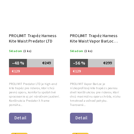
PROLIMIT Trapéz Harness
PROLIMIT Trapéz Harness
Kite Waist Predator LTD
Kite Waist Vapor BarLoc
Navy Red
Skladom
(1 ks)
Skladom
(1 ks)
–48 %
–56 %
€249
€299
€129
€129
PROLIMIT Predator LTD je high-end
PROLIMIT Vapor BarLoc je
kite trapéz pre riderov, ktorí chcú
nízkoprofilový kite trapéz s pevnou
pevnú oporu, komfort a spoľahlivé
shell konštrukciou pre riderov, ktorí
spracovanie aj pri náročnom jazdení.
chcú maximálnu oporu chrbta, nízku
Konštrukcia Predator X-frame
hmotnosť a voľnosť pohybu.
pomáha...
Tvarovaná...
Detail
Detail