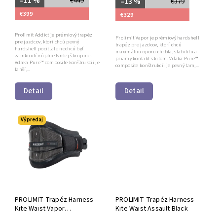
–11 %
€449
–13 %
€379
€399
€329
Prolimit Addict je prémiový trapéz
Prolimit Vapor je prémiový hardshell
pre jazdcov, ktorí chcú pevný
trapéz pre jazdcov, ktorí chcú
hardshell pocit, ale nechcú byť
maximálnu oporu chrbta, stabilitu a
zamknutí v úplne tvrdej škrupine.
priamy kontakt s kitom. Vďaka Pure™
Vďaka Pure™ composite konštrukcii je
composite konštrukcii je pevný tam,...
ľahší,...
Detail
Detail
Výpredaj
PROLIMIT Trapéz Harness
PROLIMIT Trapéz Harness
Kite Waist Vapor
Kite Waist Assault Black
Black/White/Red