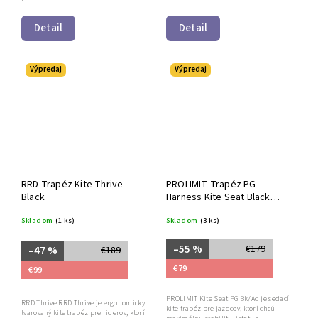
Detail
Detail
Výpredaj
Výpredaj
RRD Trapéz Kite Thrive
PROLIMIT Trapéz PG
Black
Harness Kite Seat Black
Aqua
Skladom
(1 ks)
Skladom
(3 ks)
–55 %
€179
–47 %
€189
€79
€99
PROLIMIT Kite Seat PG Bk/Aq je sedací
RRD Thrive RRD Thrive je ergonomicky
kite trapéz pre jazdcov, ktorí chcú
tvarovaný kite trapéz pre riderov, ktorí