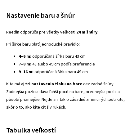
Nastavenie baru a šnúr
Reedin odporúča pre všetky veľkosti
24 m šnúry
.
Pri šírke baru platí jednoduché pravidlo:
4–6 m:
odporúčaná šírka baru 43 cm
7–8 m:
43 alebo 49 cm podľa preferencie
9–16 m:
odporúčaná šírka baru 49 cm
Kite má aj
tri nastavenia tlaku na bare
cez zadné šnúry.
Zadnejšia pozícia dáva ľahší pocit na bare, prednejšia pozícia
pôsobí priamejšie. Nejde ani tak o zásadnú zmenu rýchlosti kitu,
skôr o to, ako kite cítiš v rukách.
Tabuľka veľkostí