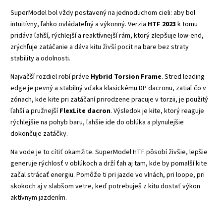
SuperModel bol vždy postavený na jednoduchom cieli: aby bol
intuitívny, ľahko ovládateľný a výkonný. Verzia
HTF 2023
k tomu
pridáva ľahší, rýchlejší a reaktívnejší rám, ktorý zlepšuje low-end,
zrýchľuje zatáčanie a dáva kitu živší pocit na bare bez straty
stability a odolnosti.
Najväčší rozdiel robí práve
Hybrid Torsion Frame
. Stred leading
edge je pevný a stabilný vďaka klasickému DP dacronu, zatiaľ čo v
zónach, kde kite pri zatáčaní prirodzene pracuje v torzii, je použitý
ľahší a pružnejší
FlexLite dacron
. Výsledok je kite, ktorý reaguje
rýchlejšie na pohyb baru, ľahšie ide do oblúka a plynulejšie
dokončuje zatáčky.
Na vode je to cítiť okamžite. SuperModel HTF pôsobí živšie, lepšie
generuje rýchlosť v oblúkoch a drží ťah aj tam, kde by pomalší kite
začal strácať energiu. Pomôže ti pri jazde vo vlnách, pri loope, pri
skokoch aj v slabšom vetre, keď potrebuješ z kitu dostať výkon
aktívnym jazdením.