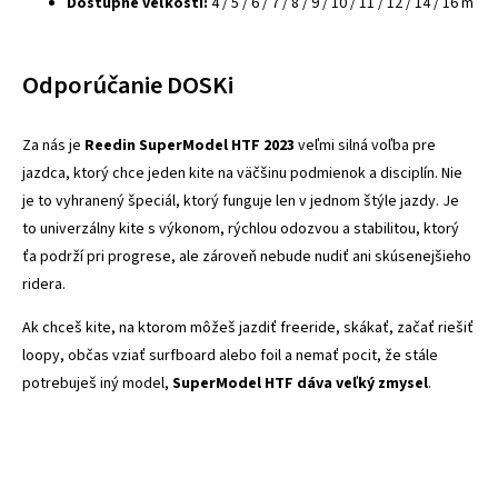
Dostupné veľkosti:
4 / 5 / 6 / 7 / 8 / 9 / 10 / 11 / 12 / 14 / 16 m
Odporúčanie DOSKi
Za nás je
Reedin SuperModel HTF 2023
veľmi silná voľba pre
jazdca, ktorý chce jeden kite na väčšinu podmienok a disciplín. Nie
je to vyhranený špeciál, ktorý funguje len v jednom štýle jazdy. Je
to univerzálny kite s výkonom, rýchlou odozvou a stabilitou, ktorý
ťa podrží pri progrese, ale zároveň nebude nudiť ani skúsenejšieho
ridera.
Ak chceš kite, na ktorom môžeš jazdiť freeride, skákať, začať riešiť
loopy, občas vziať surfboard alebo foil a nemať pocit, že stále
potrebuješ iný model,
SuperModel HTF dáva veľký zmysel
.