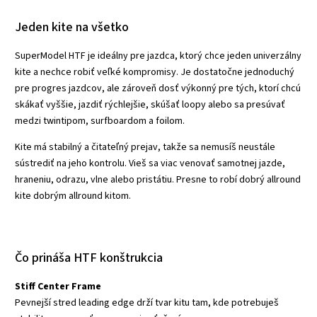
Jeden kite na všetko
SuperModel HTF je ideálny pre jazdca, ktorý chce jeden univerzálny
kite a nechce robiť veľké kompromisy. Je dostatočne jednoduchý
pre progres jazdcov, ale zároveň dosť výkonný pre tých, ktorí chcú
skákať vyššie, jazdiť rýchlejšie, skúšať loopy alebo sa presúvať
medzi twintipom, surfboardom a foilom.
Kite má stabilný a čitateľný prejav, takže sa nemusíš neustále
sústrediť na jeho kontrolu. Vieš sa viac venovať samotnej jazde,
hraneniu, odrazu, vlne alebo pristátiu. Presne to robí dobrý allround
kite dobrým allround kitom.
Čo prináša HTF konštrukcia
Stiff Center Frame
Pevnejší stred leading edge drží tvar kitu tam, kde potrebuješ