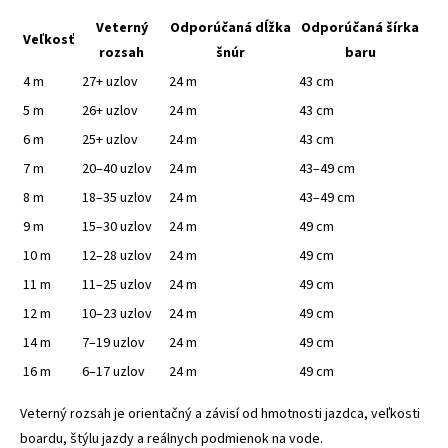
Veterný
Odporúčaná dĺžka
Odporúčaná šírka
Veľkosť
rozsah
šnúr
baru
4 m
27+ uzlov
24 m
43 cm
5 m
26+ uzlov
24 m
43 cm
6 m
25+ uzlov
24 m
43 cm
7 m
20–40 uzlov
24 m
43–49 cm
8 m
18–35 uzlov
24 m
43–49 cm
9 m
15–30 uzlov
24 m
49 cm
10 m
12–28 uzlov
24 m
49 cm
11 m
11–25 uzlov
24 m
49 cm
12 m
10–23 uzlov
24 m
49 cm
14 m
7–19 uzlov
24 m
49 cm
16 m
6–17 uzlov
24 m
49 cm
Veterný rozsah je orientačný a závisí od hmotnosti jazdca, veľkosti
boardu, štýlu jazdy a reálnych podmienok na vode.