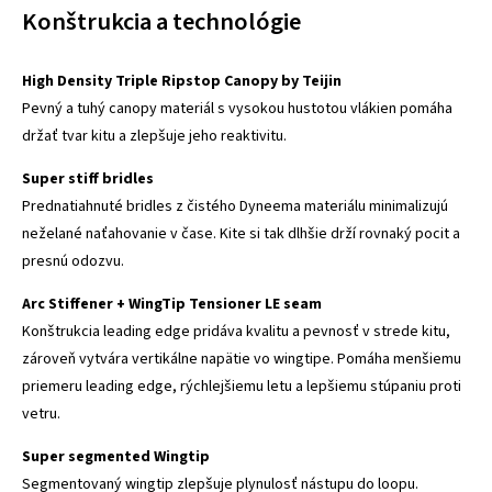
Konštrukcia a technológie
High Density Triple Ripstop Canopy by Teijin
Pevný a tuhý canopy materiál s vysokou hustotou vlákien pomáha
držať tvar kitu a zlepšuje jeho reaktivitu.
Super stiff bridles
Prednatiahnuté bridles z čistého Dyneema materiálu minimalizujú
neželané naťahovanie v čase. Kite si tak dlhšie drží rovnaký pocit a
presnú odozvu.
Arc Stiffener + WingTip Tensioner LE seam
Konštrukcia leading edge pridáva kvalitu a pevnosť v strede kitu,
zároveň vytvára vertikálne napätie vo wingtipe. Pomáha menšiemu
priemeru leading edge, rýchlejšiemu letu a lepšiemu stúpaniu proti
vetru.
Super segmented Wingtip
Segmentovaný wingtip zlepšuje plynulosť nástupu do loopu.