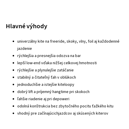
Hlavné výhody
univerzálny kite na freeride, skoky, vlny, foil aj každodenné
jazdenie
rýchlejšia a presnejšia odozva na bar
lepší low-end vďaka nižšej celkovej hmotnosti
rýchlejšie a plynulejšie zatáčanie
stabilný a čitateľný ťah v oblúkoch
jednoduchšie a istejšie kiteloopy
dobrý lift a príjemný hangtime pri skokoch
ľahšie riadenie aj pri depoweri
odolná konštrukcia bez zbytočného pocitu ťažkého kitu
vhodný pre začínajúcichjazdcov aj skúsených kiterov