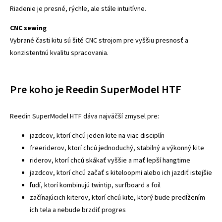
Riadenie je presné, rýchle, ale stále intuitívne.
CNC sewing
Vybrané časti kitu sú šité CNC strojom pre vyššiu presnosť a
konzistentnú kvalitu spracovania.
Pre koho je Reedin SuperModel HTF
Reedin SuperModel HTF dáva najväčší zmysel pre:
jazdcov, ktorí chcú jeden kite na viac disciplín
freeriderov, ktorí chcú jednoduchý, stabilný a výkonný kite
riderov, ktorí chcú skákať vyššie a mať lepší hangtime
jazdcov, ktorí chcú začať s kiteloopmi alebo ich jazdiť istejšie
ľudí, ktorí kombinujú twintip, surfboard a foil
začínajúcich kiterov, ktorí chcú kite, ktorý bude predĺžením
ich tela a nebude brzdiť progres