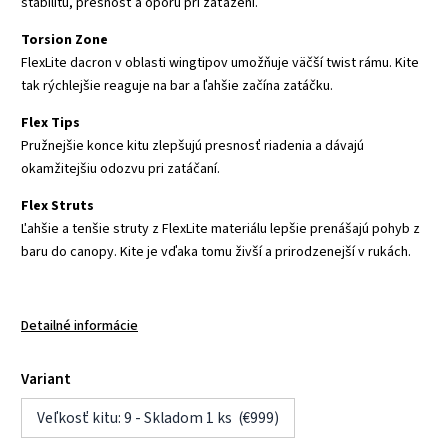
stabilitu, presnosť a oporu pri zaťažení.
Torsion Zone
FlexLite dacron v oblasti wingtipov umožňuje väčší twist rámu. Kite
tak rýchlejšie reaguje na bar a ľahšie začína zatáčku.
Flex Tips
Pružnejšie konce kitu zlepšujú presnosť riadenia a dávajú
okamžitejšiu odozvu pri zatáčaní.
Flex Struts
Ľahšie a tenšie struty z FlexLite materiálu lepšie prenášajú pohyb z
baru do canopy. Kite je vďaka tomu živší a prirodzenejší v rukách.
Detailné informácie
Variant
Veľkosť kitu: 9 - Skladom 1 ks (€999)