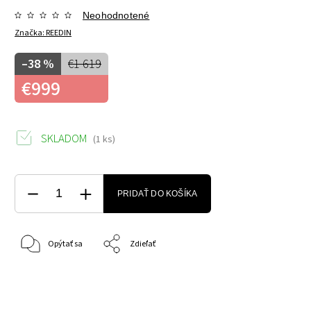
Neohodnotené
Značka:
REEDIN
–38 %
€1 619
€999
SKLADOM
(1 ks)
PRIDAŤ DO KOŠÍKA
Opýtať sa
Zdieľať