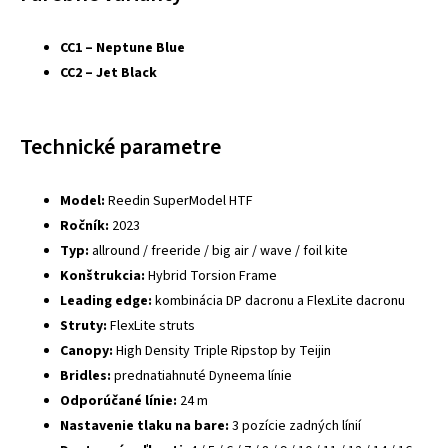
CC1 – Neptune Blue
CC2 – Jet Black
Technické parametre
Model:
Reedin SuperModel HTF
Ročník:
2023
Typ:
allround / freeride / big air / wave / foil kite
Konštrukcia:
Hybrid Torsion Frame
Leading edge:
kombinácia DP dacronu a FlexLite dacronu
Struty:
FlexLite struts
Canopy:
High Density Triple Ripstop by Teijin
Bridles:
prednatiahnuté Dyneema línie
Odporúčané línie:
24 m
Nastavenie tlaku na bare:
3 pozície zadných línií