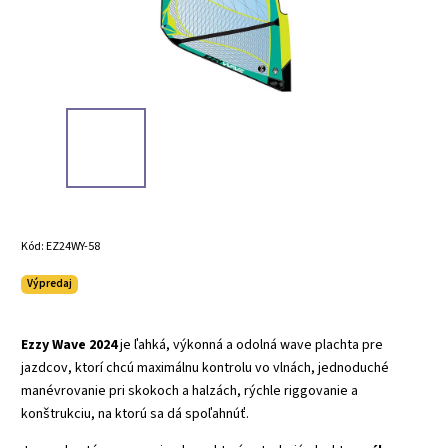
Kód:
EZ24WY-58
Výpredaj
Ezzy Wave 2024
je ľahká, výkonná a odolná wave plachta pre
jazdcov, ktorí chcú maximálnu kontrolu vo vlnách, jednoduché
manévrovanie pri skokoch a halzách, rýchle riggovanie a
konštrukciu, na ktorú sa dá spoľahnúť.