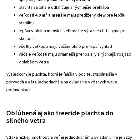
plachta sa ľahšie odľahčuje a rýchlejšie preklápa
veľkosti
4.0 m² a menšie
majú predĺžený clew pre lepšiu
stabilitu
lepšia stabilita menších veľkostí je výrazne cítiť najmä pri
skokoch
všetky veľkosti majú väčšie okno pre lepší výhľad
väčšie veľkosti majú priamejší prenos sily a rýchlejší rozjazd
v slabšom vetre
Výsledkom je plachta, ktorá je ľahšia v pocite, stabilnejšia v
poryvoch a ešte jednoduchšia na ovládanie v rôznych wave
podmienkach.
Obľúbená aj ako freeride plachta do
silného vetra
Vďaka nízkej hmotnosti a veľmi jednoduchému ovládaniu nie je Ezzy