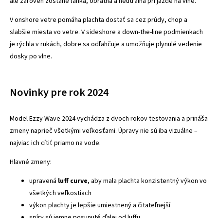
ale zároveň zostane ľahká, obratná a neutrálna pri jazde na vlne.
V onshore vetre pomáha plachta dostať sa cez prúdy, chop a
slabšie miesta vo vetre. V sideshore a down-the-line podmienkach
je rýchla v rukách, dobre sa odľahčuje a umožňuje plynulé vedenie
dosky po vlne.
Novinky pre rok 2024
Model Ezzy Wave 2024 vychádza z dvoch rokov testovania a prináša
zmeny naprieč všetkými veľkosťami. Úpravy nie sú iba vizuálne –
najviac ich cítiť priamo na vode.
Hlavné zmeny:
upravená
luff curve
, aby mala plachta konzistentný výkon vo
všetkých veľkostiach
výkon plachty je lepšie umiestnený a čitateľnejší
spíry sú jemne posunuté ďalej od luffu