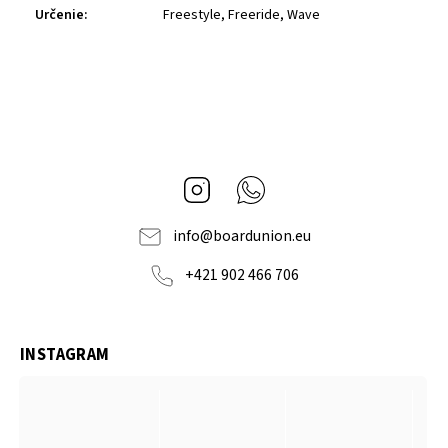
Určenie
:
Freestyle, Freeride, Wave
Instagram
Whatsapp
info
@
boardunion.eu
+421 902 466 706
INSTAGRAM