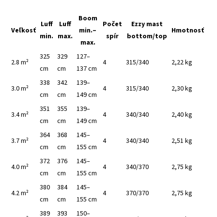
Boom
Luff
Luff
Počet
Ezzy mast
Veľkosť
min.–
Hmotnosť
min.
max.
spír
bottom/top
max.
325
329
127–
2.8 m²
4
315/340
2,22 kg
cm
cm
137 cm
338
342
139–
3.0 m²
4
315/340
2,30 kg
cm
cm
149 cm
351
355
139–
3.4 m²
4
340/340
2,40 kg
cm
cm
149 cm
364
368
145–
3.7 m²
4
340/340
2,51 kg
cm
cm
155 cm
372
376
145–
4.0 m²
4
340/370
2,75 kg
cm
cm
155 cm
380
384
145–
4.2 m²
4
370/370
2,75 kg
cm
cm
155 cm
389
393
150–