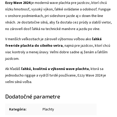
Ezzy Wave 2024
je moderná wave plachta pre jazdcov, ktorí chcú
nízku hmotnosť, vysoký výkon, ľahké ovládanie a odolnosť. Funguje
v onshore podmienkach, pri sideshore jazde aj v down-the-line
vlnách. Je dostatočne silná, aby ťa dostala cez prúdy a slabší vietor,
no zároveň dosť ľahká na technické manévre a jazdu po vlne.
V menších veľkostiach je zároveň výbornou voľbou ako
ľahká
freeride plachta do silného vetra
, najmä pre jazdcov, ktorí chcú
viac kontroly a menej únavy. Veľmi dobre sadne aj ženám a ľahším
jazdcom.
Ak hľadáš
ľahkú, kvalitnú a výkonnú wave plachtu
, ktorá sa
jednoducho rigguje a vydrží tvrdé používanie, Ezzy Wave 2024 je
veľmi silná voľba.
Dodatočné parametre
Kategória
:
Plachty