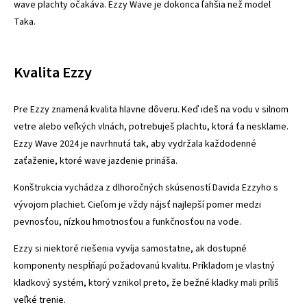
wave plachty očakáva. Ezzy Wave je dokonca ľahšia než model
Taka.
Kvalita Ezzy
Pre Ezzy znamená kvalita hlavne dôveru. Keď ideš na vodu v silnom
vetre alebo veľkých vlnách, potrebuješ plachtu, ktorá ťa nesklame.
Ezzy Wave 2024 je navrhnutá tak, aby vydržala každodenné
zaťaženie, ktoré wave jazdenie prináša.
Konštrukcia vychádza z dlhoročných skúseností Davida Ezzyho s
vývojom plachiet. Cieľom je vždy nájsť najlepší pomer medzi
pevnosťou, nízkou hmotnosťou a funkčnosťou na vode.
Ezzy si niektoré riešenia vyvíja samostatne, ak dostupné
komponenty nespĺňajú požadovanú kvalitu. Príkladom je vlastný
kladkový systém, ktorý vznikol preto, že bežné kladky mali príliš
veľké trenie.