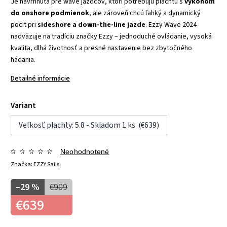
Je navrhnutá pre wave jazdcov, ktorí potrebujú plachtu s
výkonom
do onshore podmienok
, ale zároveň chcú ľahký a dynamický
pocit pri
sideshore a down-the-line jazde
. Ezzy Wave 2024
nadväzuje na tradíciu značky Ezzy – jednoduché ovládanie, vysoká
kvalita, dlhá životnosť a presné nastavenie bez zbytočného
hádania.
Detailné informácie
Variant
Veľkosť plachty: 5.8 - Skladom 1 ks (€639)
Neohodnotené
Značka:
EZZY Sails
–29 %
€909
€639