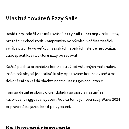
Vlastná továreň Ezzy Sails
David Ezzy založil vlastnú továreň
Ezzy Sails Factory
v roku 1994,
pretože nechcel robiť kompromisy vo výrobe. Väčšina značiek
vyrába plachty vo veľkých ázijských fabrikách, ale tie nedokázali
zabezpečiť kvalitu, ktorú Ezzy požadoval.
Každá plachta prechádza kontrolou už od vstupných materiálov.
Počas výroby sú jednotlivé kroky opakovane kontrolované a po
dokončení sa každá plachta nastrojí na riggovacej stanici.
Tam sa detailne skontroluje, doladia sa spíry a nastaví sa
kalibrovaný riggovací systém. Vďaka tomu je nová Ezzy Wave 2024
pripravená na jazdu hneď po vybalení.
Kalibrované riggovanie