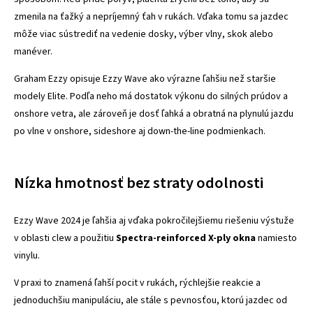
zmenila na ťažký a nepríjemný ťah v rukách. Vďaka tomu sa jazdec
môže viac sústrediť na vedenie dosky, výber vlny, skok alebo
manéver.
Graham Ezzy opisuje Ezzy Wave ako výrazne ľahšiu než staršie
modely Elite. Podľa neho má dostatok výkonu do silných prúdov a
onshore vetra, ale zároveň je dosť ľahká a obratná na plynulú jazdu
po vlne v onshore, sideshore aj down-the-line podmienkach.
Nízka hmotnosť bez straty odolnosti
Ezzy Wave 2024 je ľahšia aj vďaka pokročilejšiemu riešeniu výstuže
v oblasti clew a použitiu
Spectra-reinforced X-ply okna
namiesto
vinylu.
V praxi to znamená ľahší pocit v rukách, rýchlejšie reakcie a
jednoduchšiu manipuláciu, ale stále s pevnosťou, ktorú jazdec od