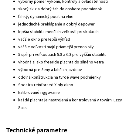
výborný pomer výkonu, kontroly a ovládateľnosti
skorý sklz a dobrý ťah do onshore podmienok
ľahký, dynamický pocit na vlne
jednoduché preklápanie a dobrý depower
lepšia stabilita menších veľkostí pri skokoch
väčšie okno pre lepší výhľad
väčšie veľkosti majú priamejší prenos sily
5 spír pri veľkostiach 5.8 a 6.3 pre vyššiu stabilitu
vhodná aj ako freeride plachta do silného vetra
výborná pre ženy a ľahších jazdcov
odolná konštrukcia na tvrdé wave podmienky
Spectra-reinforced X-ply okno
kalibrované riggovanie
každá plachta je nastrojená a kontrolovaná v továrni Ezzy
Sails
Technické parametre