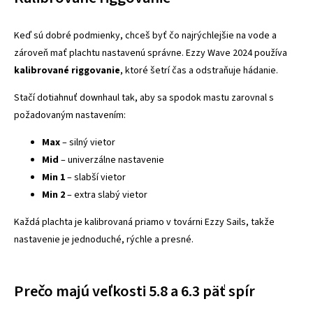
Keď sú dobré podmienky, chceš byť čo najrýchlejšie na vode a
zároveň mať plachtu nastavenú správne. Ezzy Wave 2024 používa
kalibrované riggovanie
, ktoré šetrí čas a odstraňuje hádanie.
Stačí dotiahnuť downhaul tak, aby sa spodok mastu zarovnal s
požadovaným nastavením:
Max
– silný vietor
Mid
– univerzálne nastavenie
Min 1
– slabší vietor
Min 2
– extra slabý vietor
Každá plachta je kalibrovaná priamo v továrni Ezzy Sails, takže
nastavenie je jednoduché, rýchle a presné.
Prečo majú veľkosti 5.8 a 6.3 päť spír