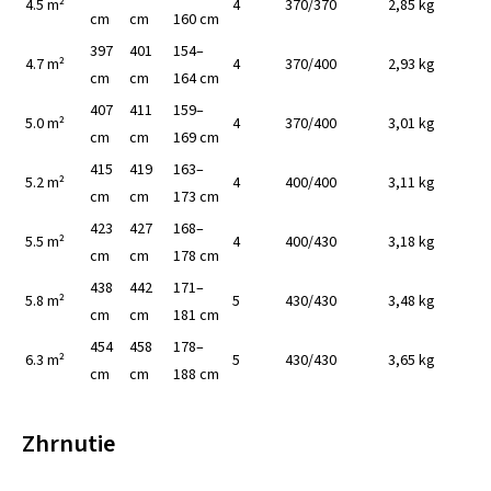
4.5 m²
4
370/370
2,85 kg
cm
cm
160 cm
397
401
154–
4.7 m²
4
370/400
2,93 kg
cm
cm
164 cm
407
411
159–
5.0 m²
4
370/400
3,01 kg
cm
cm
169 cm
415
419
163–
5.2 m²
4
400/400
3,11 kg
cm
cm
173 cm
423
427
168–
5.5 m²
4
400/430
3,18 kg
cm
cm
178 cm
438
442
171–
5.8 m²
5
430/430
3,48 kg
cm
cm
181 cm
454
458
178–
6.3 m²
5
430/430
3,65 kg
cm
cm
188 cm
Zhrnutie