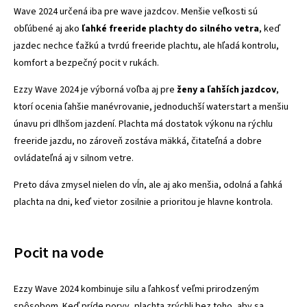
Wave 2024 určená iba pre wave jazdcov. Menšie veľkosti sú
obľúbené aj ako
ľahké freeride plachty do silného vetra
, keď
jazdec nechce ťažkú a tvrdú freeride plachtu, ale hľadá kontrolu,
komfort a bezpečný pocit v rukách.
Ezzy Wave 2024 je výborná voľba aj pre
ženy a ľahších jazdcov
,
ktorí ocenia ľahšie manévrovanie, jednoduchší waterstart a menšiu
únavu pri dlhšom jazdení. Plachta má dostatok výkonu na rýchlu
freeride jazdu, no zároveň zostáva mäkká, čitateľná a dobre
ovládateľná aj v silnom vetre.
Preto dáva zmysel nielen do vĺn, ale aj ako menšia, odolná a ľahká
plachta na dni, keď vietor zosilnie a prioritou je hlavne kontrola.
Pocit na vode
Ezzy Wave 2024 kombinuje silu a ľahkosť veľmi prirodzeným
spôsobom. Keď príde poryv, plachta zrýchli bez toho, aby sa