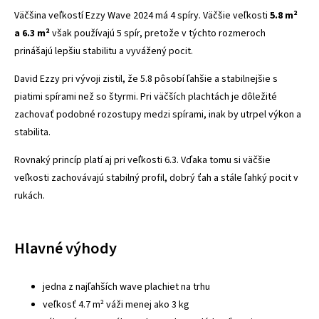
Väčšina veľkostí Ezzy Wave 2024 má 4 spíry. Väčšie veľkosti
5.8 m²
a 6.3 m²
však používajú 5 spír, pretože v týchto rozmeroch
prinášajú lepšiu stabilitu a vyvážený pocit.
David Ezzy pri vývoji zistil, že 5.8 pôsobí ľahšie a stabilnejšie s
piatimi spírami než so štyrmi. Pri väčších plachtách je dôležité
zachovať podobné rozostupy medzi spírami, inak by utrpel výkon a
stabilita.
Rovnaký princíp platí aj pri veľkosti 6.3. Vďaka tomu si väčšie
veľkosti zachovávajú stabilný profil, dobrý ťah a stále ľahký pocit v
rukách.
Hlavné výhody
jedna z najľahších wave plachiet na trhu
veľkosť 4.7 m² váži menej ako 3 kg