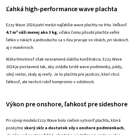
Ľahká high-performance wave plachta
Ezzy Wave 2024 patrí medzi najľahšie wave plachty na trhu. Veľkosť
4.7 m² váži menej ako 3 kg
, vďaka čomu pôsobí plachta veľmi
ľahko v rukách a jednoducho sa s ňou pracuje vo vlnách, pri skokoch
aj v manévroch.
Nízka hmotnosť však neznamená slabšiu konštrukciu. Ezzy Wave
2024 je postavená tak, aby zvládla tvrdé wave podmienky, pády,
silný vietor, skaly aj reefy. Je to plachta pre jazdcov, ktorí chcú
ľahkosť, ale nechcú robiť kompromis v odolnosti.
Výkon pre onshore, ľahkosť pre sideshore
Pri vývoji modelu Ezzy Wave bolo cieľom vytvoriť plachtu, ktorá
poskytne
skorý sklz a dostatok sily v onshore podmienkach
,