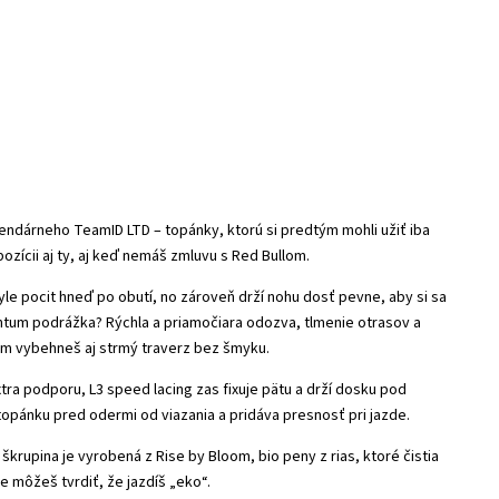
ndárneho TeamID LTD – topánky, ktorú si predtým mohli užiť iba
spozícii aj ty, aj keď nemáš zmluvu s Red Bullom.
yle pocit hneď po obutí, no zároveň drží nohu dosť pevne, aby si sa
antum podrážka? Rýchla a priamočiara odozva, tlmenie otrasov a
ým vybehneš aj strmý traverz bez šmyku.
ra podporu, L3 speed lacing zas fixuje pätu a drží dosku pod
topánku pred odermi od viazania a pridáva presnosť pri jazde.
škrupina je vyrobená z Rise by Bloom, bio peny z rias, ktoré čistia
 môžeš tvrdiť, že jazdíš „eko“.