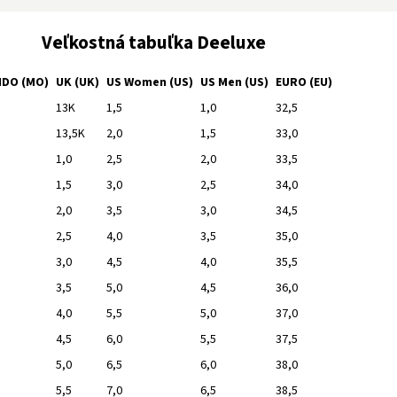
Veľkostná tabuľka Deeluxe
DO (MO)
UK (UK)
US Women (US)
US Men (US)
EURO (EU)
13K
1,5
1,0
32,5
13,5K
2,0
1,5
33,0
1,0
2,5
2,0
33,5
1,5
3,0
2,5
34,0
2,0
3,5
3,0
34,5
2,5
4,0
3,5
35,0
3,0
4,5
4,0
35,5
3,5
5,0
4,5
36,0
4,0
5,5
5,0
37,0
4,5
6,0
5,5
37,5
5,0
6,5
6,0
38,0
5,5
7,0
6,5
38,5