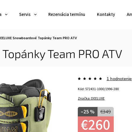
a
Servis
Rezervácia termínu
Kontakty
Am
EELUXE Snowboardové Topánky Team PRO ATV
 Topánky Team PRO ATV
1 hodnotenie
Kód:
572431-1000/1996-280
Značka:
DEELUXE
–25 %
€349
€260