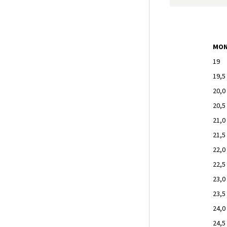
MON
19
19,5
20,0
20,5
21,0
21,5
22,0
22,5
23,0
23,5
24,0
24,5