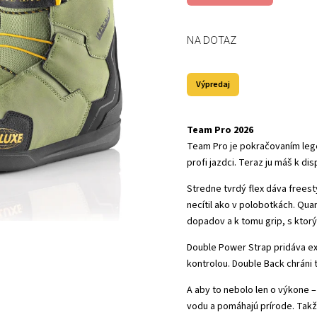
NA DOTAZ
Výpredaj
Team Pro 2026
Team Pro je pokračovaním lege
profi jazdci. Teraz ju máš k di
Stredne tvrdý flex dáva freest
necítil ako v polobotkách. Qu
dopadov a k tomu grip, s ktor
Double Power Strap pridáva ext
kontrolou. Double Back chráni 
A aby to nebolo len o výkone – 
vodu a pomáhajú prírode. Takže