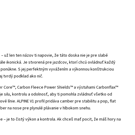
 už len ten názov ti napovie, že táto doska nie je pre slabé
le ikonická. Je stvorená pre jazdcov, ktorí chcú ovládnuť každý
 ponúkne. S jej perfektným vyvážením a výkonnou konštrukciou
j tvrdý podklad ako nič.
 Core™, Carbon Fleece Power Shields™ a výstuhami Carbonflax™
e silu, kontrolu a odolnosť, aby ti pomohla zvládnuť všetko od
vé línie. ALPINE V1 profil pridáva camber pre stabilitu a pop, flat
mber na nose pre plynulé plávanie v hlbokom snehu.
 – je to čistý výkon a kontrola. Ak chceš mať pocit, že máš hory na