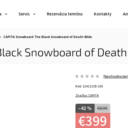
a
Servis
Rezervácia termínu
Kontakty
Am
CAPITA Snowboard The Black Snowboard of Death Wide
lack Snowboard of Death
Neohodnote
Kód:
1241131B-165
Značka:
CAPiTA
–42 %
€699
€399