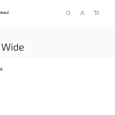
basádori
O nás
Kurzy SUP
 Wide
né