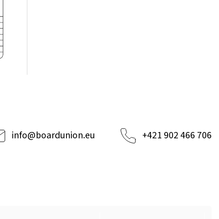
info
@
boardunion.eu
+421 902 466 706