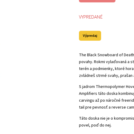
VYPREDANÉ
Výpredaj
The Black Snowboard of Death –
povahy. Rokmi vylaďovaná a stá
terén a podmienky, ktoré hora
zvládneš strmé svahy, prašan a
S jadrom Thermopolymer Hover
Amplifiers táto doska kombinuj
carvingu až po náročné freerido
tail pre pevnosť a reverse ca
Táto doska nie je o kompromise
povel, poď do nej.