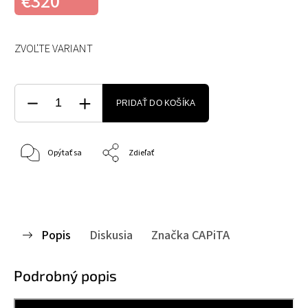
€320
ZVOĽTE VARIANT
PRIDAŤ DO KOŠÍKA
Opýtať sa
Zdieľať
Popis
Diskusia
Značka
CAPiTA
Podrobný popis