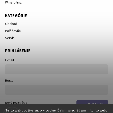
Wingfoiling
KATEGÓRIE
Obchod
Požičovňa
Servis
PRIHLÁSENIE
E-mail
Heslo
Nová registrácia
Prihlásiť
Zabudnuté heslo
Tento web používa súbory cookie. Ďalším prechádzaním tohto webu