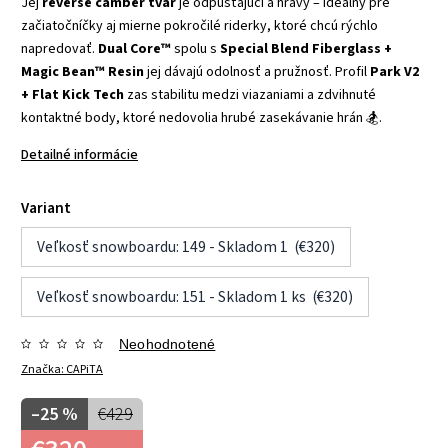
Jej
reverse camber tvar
je odpúšťajúci a hravý – ideálny pre
začiatočníčky aj mierne pokročilé riderky, ktoré chcú rýchlo
napredovať.
Dual Core™
spolu s
Special Blend Fiberglass +
Magic Bean™ Resin
jej dávajú odolnosť a pružnosť. Profil
Park V2
+ Flat Kick Tech
zas stabilitu medzi viazaniami a zdvihnuté
kontaktné body, ktoré nedovolia hrubé zasekávanie hrán 🏂.
Detailné informácie
Variant
Veľkosť snowboardu: 149 - Skladom 1 (€320)
Veľkosť snowboardu: 151 - Skladom 1 ks (€320)
Neohodnotené
Značka:
CAPiTA
–25 %
€429