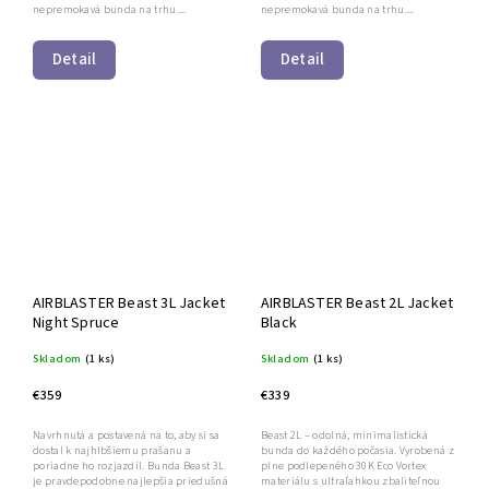
nepremokavá bunda na trhu....
nepremokavá bunda na trhu....
Detail
Detail
AIRBLASTER Beast 3L Jacket
AIRBLASTER Beast 2L Jacket
Night Spruce
Black
Skladom
(1 ks)
Skladom
(1 ks)
€359
€339
Navrhnutá a postavená na to, aby si sa
Beast 2L – odolná, minimalistická
dostal k najhlbšiemu prašanu a
bunda do každého počasia. Vyrobená z
poriadne ho rozjazdil. Bunda Beast 3L
plne podlepeného 30K Eco Vortex
je pravdepodobne najlepšia priedušná
materiálu s ultraľahkou zbaliteľnou