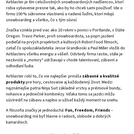
Airblaster je tím celoživotných snowboardových nadšencov, ktorí
robia vybavenie presne tak, ako by ho chceli sami používať. Ide o
firmu 100 % súkromne vlastnenú a riadenú ľuďmi, ktorí milujú
snowboarding a všetko, čo s tým súvisí.
Značka vznikla pred viac ako 20 rokmi v pivnici v Portlande, v štáte
Oregon. Travis Parker, profi snowboardista, sa popri jazdení
podieľal na prvých projektoch a kultových Robot Food filmoch,
zatiaľ čo spoluzakladatelia Jesse Grandkoski a Paul Miller vložili do
Airblasteru všetku energiu a vášeň. Odvtedy firma rastie, stále je
nezávislá a „motory“ udržiavajú v chode talentovaní, zábavní a
odhodlaní ľudia.
Airblaster robí to, čo vie najlepšie: prináša
zábavné a kvalitné
produkty
pre hory, cestovanie aj každodenný život. Medzi
najznámejšie patria Ninja Suit základné vrstvy a prémiové bundy,
nohavice a jedinečné kombinézy. Vďaka tomu sa jazdci môžu
sústrediť na zábavu a naplno si užívať každý moment na snehu.
A filozofia značky je jednoduchá:
Fun, Freedom, Friends
–
snowboarding má byť hlavne o radosti, slobode a dobrých
kamarátoch.