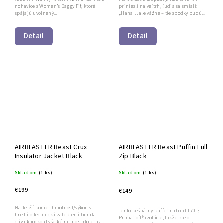
nohavice s Women’s Baggy Fit, ktoré
priniesli na veľtrh, ľudia sa smiali:
spájajú uvoľnený...
„Haha… ale vážne – tie spodky budú...
Detail
Detail
AIRBLASTER Beast Crux
AIRBLASTER Beast Puffin Full
Insulator Jacket Black
Zip Black
Skladom
(1 ks)
Skladom
(1 ks)
€199
€149
Najlepší pomer hmotnosť/výkon v
Tento beštiálny puffer nabalil 170 g
hre.Táto technická zateplená bunda
PrimaLoft® izolácie, takže ide o
dáva knockout všetkému, čo si doteraz