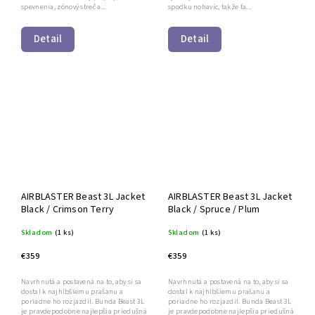
spodku nohavíc, takže ťa...
spevnenia, zónový streč a...
Detail
Detail
AIRBLASTER Beast 3L Jacket
AIRBLASTER Beast 3L Jacket
Black / Crimson Terry
Black / Spruce / Plum
Skladom
(1 ks)
Skladom
(1 ks)
€359
€359
Navrhnutá a postavená na to, aby si sa
Navrhnutá a postavená na to, aby si sa
dostal k najhlbšiemu prašanu a
dostal k najhlbšiemu prašanu a
poriadne ho rozjazdil. Bunda Beast 3L
poriadne ho rozjazdil. Bunda Beast 3L
je pravdepodobne najlepšia priedušná
je pravdepodobne najlepšia priedušná