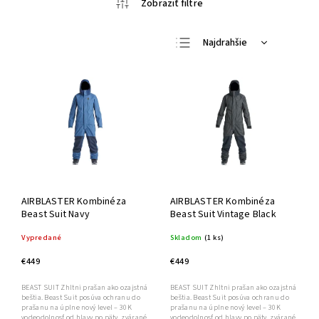
Najdrahšie
Najlacnejšie
Najpredávanejšie
Abecedne
AIRBLASTER Kombinéza
AIRBLASTER Kombinéza
Beast Suit Navy
Beast Suit Vintage Black
Vypredané
Skladom
(1 ks)
€449
€449
BEAST SUIT Zhltni prašan ako ozajstná
BEAST SUIT Zhltni prašan ako ozajstná
beštia. Beast Suit posúva ochranu do
beštia. Beast Suit posúva ochranu do
prašanu na úplne nový level – 30K
prašanu na úplne nový level – 30K
vodeodolnosť od hlavy po päty, zvárané
vodeodolnosť od hlavy po päty, zvárané