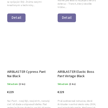
máme pre teba tú najlepšiu verziu
sa vyvíjajúci štýl. Známa svojimi
doteraz – Trench, ktorý ide ešte
kreatívnymi a technicky...
hlbšie....
Detail
Detail
AIRBLASTER Cypress Pant
AIRBLASTER Elastic Boss
Nai Black
Pant Vintage Black
Skladom
(1 ks)
Skladom
(1 ks)
€229
€229
Nai Pant – nový štýl, nový strih, rovnaký
Prvé outdoorové nohavice, ktoré
cieľ: ísť všade a objavovať všetko. Pod
Airblaster navrhol okolo roku 2004,
vedením Naimy Antolin vznikli dámske
mali elastické spodky. Keď sme ich