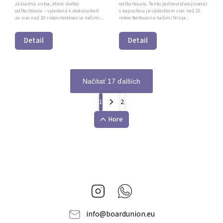
základná vrstva, ktorá všetko
odštartovala. Tento jednovrstvový overal
odštartovala – vyladená k dokonalosti
s kapucňou je výsledkom viac než 20
za viac než 20 rokov testovania našimi...
rokov testovania našimi Ninja...
Detail
Detail
Načítať 17 ďalších
1
2
Hore
Instagram
Whatsapp
info
@
boardunion.eu