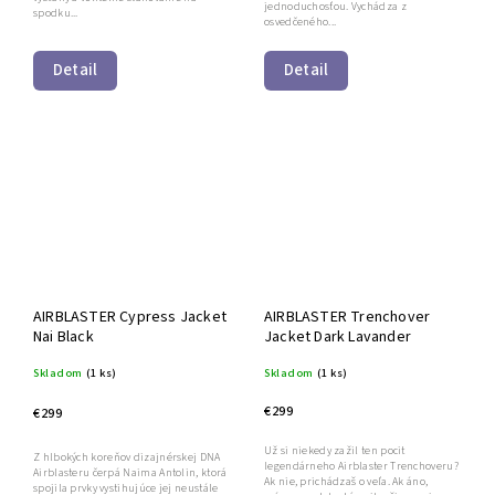
jednoduchosťou. Vychádza z
spodku...
osvedčeného...
Detail
Detail
AIRBLASTER Cypress Jacket
AIRBLASTER Trenchover
Nai Black
Jacket Dark Lavander
Skladom
(1 ks)
Skladom
(1 ks)
€299
€299
Už si niekedy zažil ten pocit
Z hlbokých koreňov dizajnérskej DNA
legendárneho Airblaster Trenchoveru?
Airblasteru čerpá Naima Antolin, ktorá
Ak nie, prichádzaš o veľa. Ak áno,
spojila prvky vystihujúce jej neustále