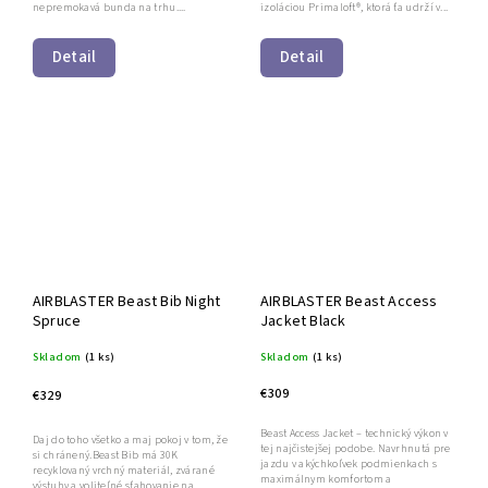
nepremokavá bunda na trhu....
izoláciou Primaloft®, ktorá ťa udrží v...
Detail
Detail
AIRBLASTER Beast Bib Night
AIRBLASTER Beast Access
Spruce
Jacket Black
Skladom
(1 ks)
Skladom
(1 ks)
€309
€329
Beast Access Jacket – technický výkon v
Daj do toho všetko a maj pokoj v tom, že
tej najčistejšej podobe. Navrhnutá pre
si chránený.Beast Bib má 30K
jazdu v akýchkoľvek podmienkach s
recyklovaný vrchný materiál, zvárané
maximálnym komfortom a
výstuhy a voliteľné sťahovanie na