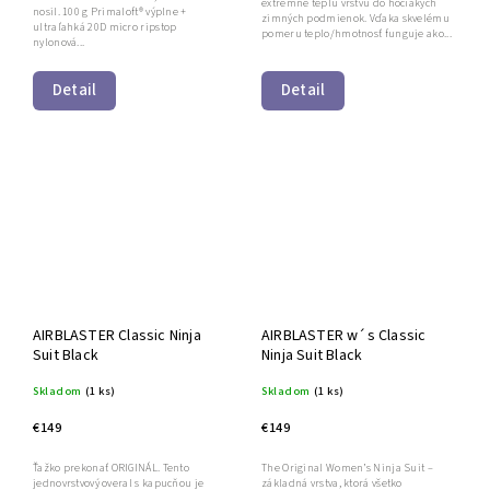
extrémne teplú vrstvu do hociakých
nosil. 100 g Primaloft® výplne +
zimných podmienok. Vďaka skvelému
ultraľahká 20D micro ripstop
pomeru teplo/hmotnosť funguje ako...
nylonová...
Detail
Detail
AIRBLASTER Classic Ninja
AIRBLASTER w´s Classic
Suit Black
Ninja Suit Black
Skladom
(1 ks)
Skladom
(1 ks)
€149
€149
Ťažko prekonať ORIGINÁL. Tento
The Original Women’s Ninja Suit –
jednovrstvový overal s kapucňou je
základná vrstva, ktorá všetko