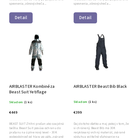
spevnenia, zónový streč a...
spevnenia, zónový streč a...
Detail
Detail
AIRBLASTER Kombinéza
AIRBLASTER Beast Bib Black
Beast Suit Yetiflage
Skladom
(1 ks)
Skladom
(1 ks)
€399
€449
Daj do toho všetko a maj pokoj v tom, že
BEAST SUIT Zhltni prašan ako ozajstná
si chránený. Beast Bib má 30K
beštia. Beast Suit posúva ochranu do
recyklovaný vrchný materiál, zvárané
prašanu na úplne nový level – 30K
výstuhy a voliteľné sťahovanie na
vodeodolnosť od hlavy po päty, zvárané