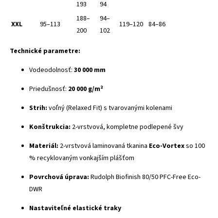
193
94
188–
94–
XXL
95–113
119–120
84–86
200
102
Technické parametre:
Vodeodolnosť:
30 000 mm
Priedušnosť:
20 000 g/m²
Strih:
voľný (Relaxed Fit) s tvarovanými kolenami
Konštrukcia:
2-vrstvová, kompletne podlepené švy
Materiál:
2-vrstvová laminovaná tkanina
Eco-Vortex
so 100
% recyklovaným vonkajším plášťom
Povrchová úprava:
Rudolph Biofinish 80/50 PFC-Free Eco-
DWR
Nastaviteľné elastické traky