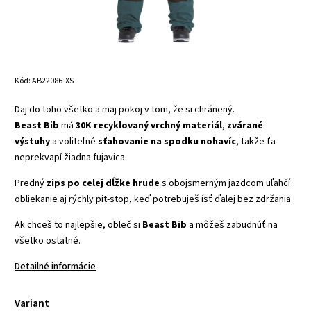
Kód:
AB22086-XS
Daj do toho všetko a maj pokoj v tom, že si chránený.
Beast Bib
má
30K recyklovaný vrchný materiál
,
zvárané
výstuhy
a voliteľné
sťahovanie na spodku nohavíc
, takže ťa
neprekvapí žiadna fujavica.
Predný
zips po celej dĺžke hrude
s obojsmerným jazdcom uľahčí
obliekanie aj rýchly pit-stop, keď potrebuješ ísť ďalej bez zdržania.
Ak chceš to najlepšie, obleč si
Beast Bib
a môžeš zabudnúť na
všetko ostatné.
Detailné informácie
Variant