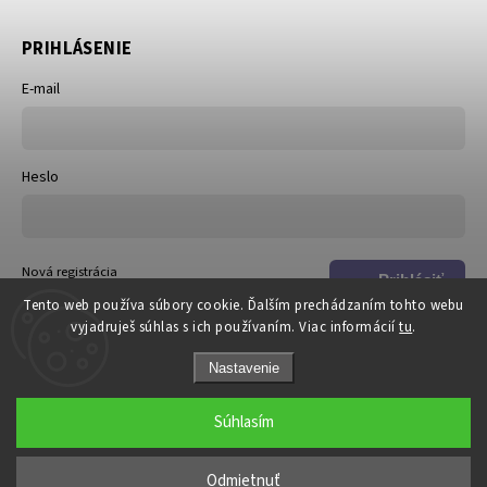
PRIHLÁSENIE
E-mail
Heslo
Nová registrácia
Prihlásiť
Zabudnuté heslo
Tento web používa súbory cookie. Ďalším prechádzaním tohto webu
sa
vyjadruješ súhlas s ich používaním. Viac informácií
tu
.
Nastavenie
Súhlasím
Copyright 2026
DOSKi
. Všetky práva vyhradené.
Odmietnuť