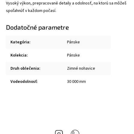
Vysoký výkon, prepracované detaily a odolnosť, na ktorú sa môžeš
spoľahnúť v každom počasí.
Dodatočné parametre
Kategória
:
Pánske
Kolekcia
:
Pánske
Druh oblečenia
:
Zimné nohavice
Vodeodolnosť
:
30 000 mm
Instagram
Whatsapp