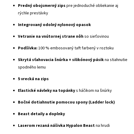
Predný obojsmerný zips
pre jednoduché obliekanie aj
rýchle prestávky
Integrovaný odolný nylonový opasok
Vetranie na vnútornej strane nôh
so sieťovinou
Podšívka:
100 % embosovaný taft farbený v roztoku
Skrytá sťahovacia šnúrka + silikónový pásik
na stiahnutie
spodného lemu
5 vrecká na zips
Elastické návleky na topánky
s háčikom na šnúrky
Bočné dotiahnutie pomocou spony (Ladder lock)
Beast detaily a doplnky
Laserom rezaná nášivka Hypalon Beast
na hrudi