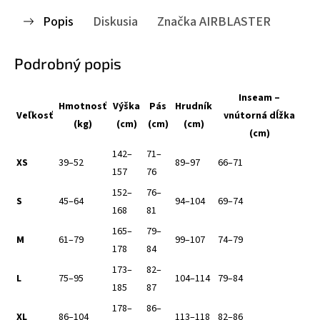
Popis
Diskusia
Značka
AIRBLASTER
Podrobný popis
Inseam –
Hmotnosť
Výška
Pás
Hrudník
Veľkosť
vnútorná dĺžka
(kg)
(cm)
(cm)
(cm)
(cm)
142–
71–
XS
39–52
89–97
66–71
157
76
152–
76–
S
45–64
94–104
69–74
168
81
165–
79–
M
61–79
99–107
74–79
178
84
173–
82–
L
75–95
104–114
79–84
185
87
178–
86–
XL
86–104
113–118
82–86