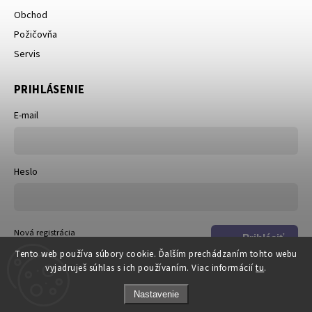
Obchod
Požičovňa
Servis
PRIHLÁSENIE
E-mail
Heslo
Nová registrácia
Prihlásiť
Zabudnuté heslo
Tento web používa súbory cookie. Ďalším prechádzaním tohto webu
sa
vyjadruješ súhlas s ich používaním. Viac informácií
tu
.
Nastavenie