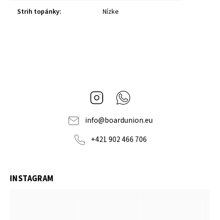
Strih topánky
:
Nízke
Instagram
Whatsapp
info
@
boardunion.eu
+421 902 466 706
INSTAGRAM