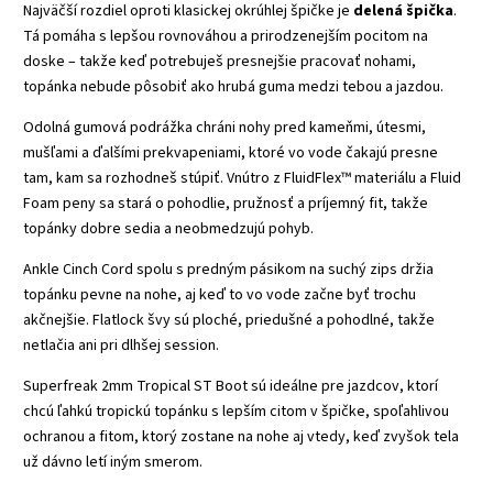
Najväčší rozdiel oproti klasickej okrúhlej špičke je
delená špička
.
Tá pomáha s lepšou rovnováhou a prirodzenejším pocitom na
doske – takže keď potrebuješ presnejšie pracovať nohami,
topánka nebude pôsobiť ako hrubá guma medzi tebou a jazdou.
Odolná gumová podrážka chráni nohy pred kameňmi, útesmi,
mušľami a ďalšími prekvapeniami, ktoré vo vode čakajú presne
tam, kam sa rozhodneš stúpiť. Vnútro z FluidFlex™ materiálu a Fluid
Foam peny sa stará o pohodlie, pružnosť a príjemný fit, takže
topánky dobre sedia a neobmedzujú pohyb.
Ankle Cinch Cord spolu s predným pásikom na suchý zips držia
topánku pevne na nohe, aj keď to vo vode začne byť trochu
akčnejšie. Flatlock švy sú ploché, priedušné a pohodlné, takže
netlačia ani pri dlhšej session.
Superfreak 2mm Tropical ST Boot sú ideálne pre jazdcov, ktorí
chcú ľahkú tropickú topánku s lepším citom v špičke, spoľahlivou
ochranou a fitom, ktorý zostane na nohe aj vtedy, keď zvyšok tela
už dávno letí iným smerom.