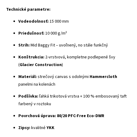
Technické parametre:
Vodeodolnosť:
15 000 mm
Priedušnosť:
10 000 g/m²
Strih:
Mid Baggy Fit – uvoľnený, no stále funkčný
Konštrukcia:
2-vrstvová, kompletne podlepené švy
(
Glacier Construction
)
Materiál:
strečový canvas s odolnými
Hammercloth
panelmi na kolenách
Podšívka:
ľahká trikotová vrstva + 100 % embosovaný taft
farbený v roztoku
Povrchová úprava:
80/20 PFC-Free Eco-DWR
Zipsy:
kvalitné
YKK