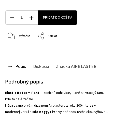
PRIDAŤ DO KOŠÍKA
Opýtať sa
Zdieľať
Popis
Diskusia
Značka
AIRBLASTER
Podrobný popis
Elastic Bottom Pant
– ikonické nohavice, ktoré sa vracajú tam,
kde to celé začalo.
Inšpirované prvým dizajnom Airblasteru z roku 2004, teraz v
modernej verzii s
Mid Baggy Fit
a vylepšenou technickou výbavou.