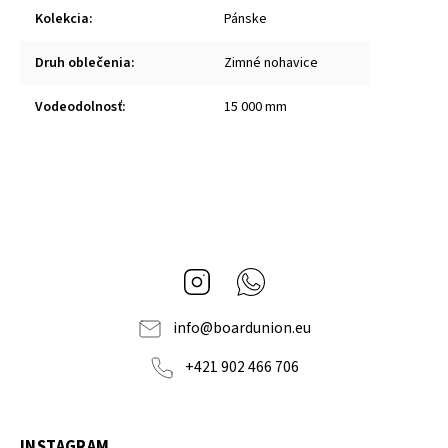
Kolekcia
:
Pánske
Druh oblečenia
:
Zimné nohavice
Vodeodolnosť
:
15 000 mm
Instagram
Whatsapp
info
@
boardunion.eu
+421 902 466 706
INSTAGRAM