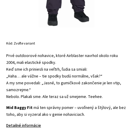
Kód:
Zvoľte variant
Prvé outdoorové nohavice, ktoré Airblaster navrhol okolo roku
2004, mali elastické spodky.
Keď sme ich priniesli na veľtrh, ľudia sa smiali:
„Haha… ale vážne – tie spodky budú normálne, však?“
A my sme povedali: „Jasné, to gumičkové zakončenie je len vtip,
samozrejme.“
Nebolo. Plakali sme. Ale teraz sa už smejeme. Teehee.
Mid Baggy Fit
má ten správny pomer – uvoľnený a štýlový, ale bez
toho, aby si vyzeral ako v genie nohaviciach.
Detailné informácie