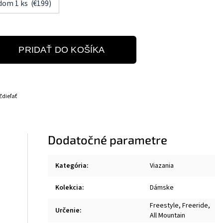
adom 1 ks (€199)
PRIDAŤ DO KOŠÍKA
Zdieľať
Dodatočné parametre
Kategória
:
Viazania
Kolekcia
:
Dámske
Freestyle, Freeride,
Určenie
:
All Mountain