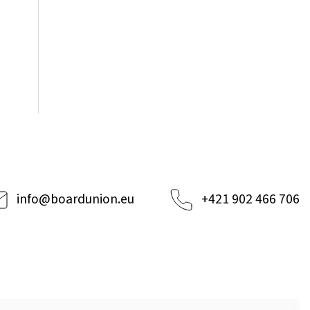
info
@
boardunion.eu
+421 902 466 706