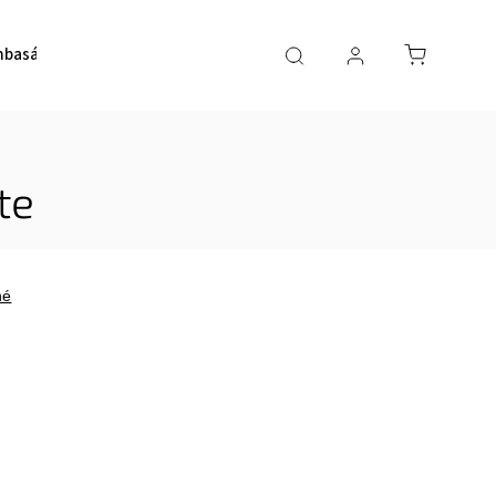
basádori
O nás
Kurzy SUP
te
né