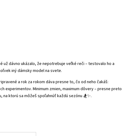
oré už dávno ukázalo, že nepotrebuje veľké reči – testovalo ho a
ýkoľvek iný dámsky model na svete.
pripravené a rok za rokom dáva presne to, čo od neho čakáš:
ých experimentov. Minimum zmien, maximum dôvery – presne preto
cou, na ktorú sa môžeš spoľahnúť každú sezónu 🏂✨.