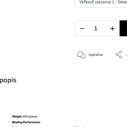
Veľkosť viazania: L - Skl
Opýtať sa
popis