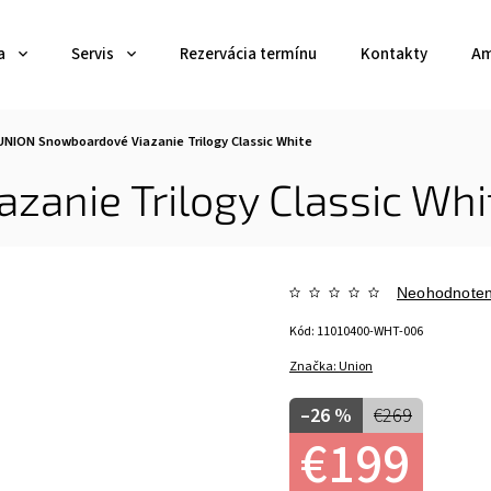
a
Servis
Rezervácia termínu
Kontakty
Am
UNION Snowboardové Viazanie Trilogy Classic White
anie Trilogy Classic Whi
Neohodnote
Kód:
11010400-WHT-006
Značka:
Union
–26 %
€269
€199