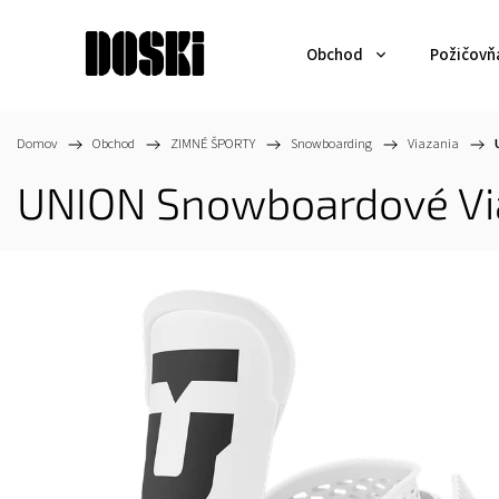
Obchod
Požičovň
Domov
/
Obchod
/
ZIMNÉ ŠPORTY
/
Snowboarding
/
Viazania
/
UNION Snowboardové Viaz