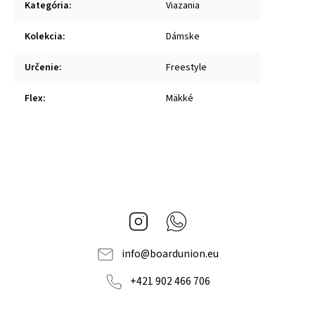
Kategória
:
Viazania
Kolekcia
:
Dámske
Určenie
:
Freestyle
Flex
:
Mäkké
Instagram
Whatsapp
info
@
boardunion.eu
+421 902 466 706