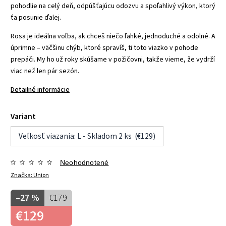
pohodlie na celý deň, odpúšťajúcu odozvu a spoľahlivý výkon, ktorý
ťa posunie ďalej.
Rosa je ideálna voľba, ak chceš niečo ľahké, jednoduché a odolné. A
úprimne – väčšinu chýb, ktoré spravíš, ti toto viazko v pohode
prepáči. My ho už roky skúšame v požičovni, takže vieme, že vydrží
viac než len pár sezón.
Detailné informácie
Variant
Veľkosť viazania: L - Skladom 2 ks (€129)
Neohodnotené
Značka:
Union
–27 %
€179
€129