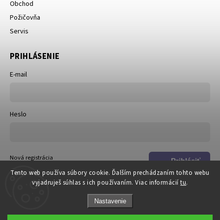
Obchod
Požičovňa
Servis
PRIHLÁSENIE
E-mail
Heslo
Nová registrácia
Prihlásiť
Zabudnuté heslo
Tento web používa súbory cookie. Ďalším prechádzaním tohto webu
sa
vyjadruješ súhlas s ich používaním. Viac informácií
tu
.
Nastavenie