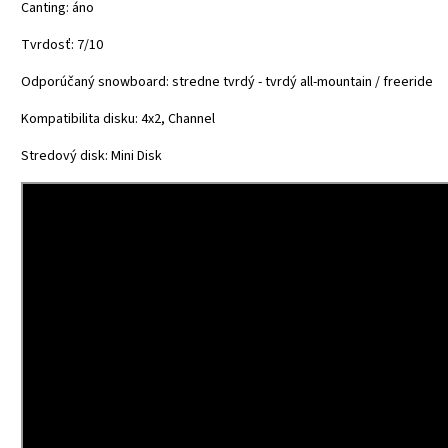
Canting: áno
Tvrdosť: 7/10
Odporúčaný snowboard: stredne tvrdý - tvrdý all-mountain / freeride
Kompatibilita disku: 4x2, Channel
Stredový disk: Mini Disk