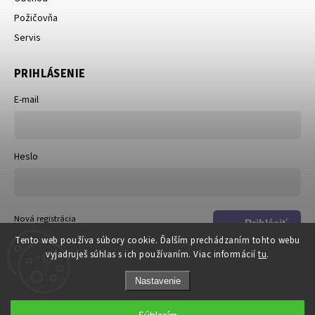
Požičovňa
Servis
PRIHLÁSENIE
E-mail
Heslo
Nová registrácia
Prihlásiť
Zabudnuté heslo
Tento web používa súbory cookie. Ďalším prechádzaním tohto webu
sa
vyjadruješ súhlas s ich používaním. Viac informácií
tu
.
Nastavenie