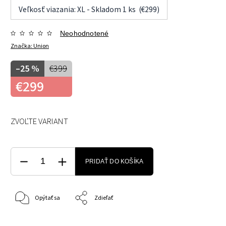
Veľkosť viazania: XL - Skladom 1 ks (€299)
Neohodnotené
Značka:
Union
–25 %
€399
€299
ZVOĽTE VARIANT
PRIDAŤ DO KOŠÍKA
Opýtať sa
Zdieľať