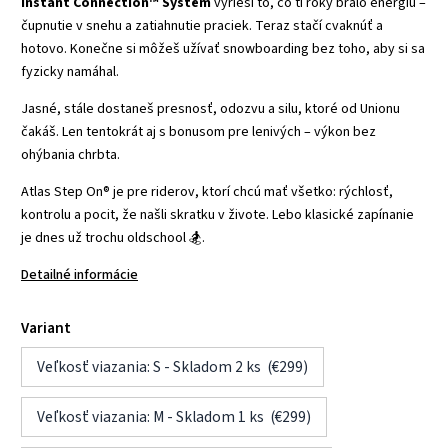
Instant Connection™ System
vyrieši to, čo ti roky bralo energiu –
čupnutie v snehu a zatiahnutie praciek. Teraz stačí cvaknúť a
hotovo. Konečne si môžeš užívať snowboarding bez toho, aby si sa
fyzicky namáhal.
Jasné, stále dostaneš presnosť, odozvu a silu, ktoré od Unionu
čakáš. Len tentokrát aj s bonusom pre lenivých – výkon bez
ohýbania chrbta.
Atlas Step On® je pre riderov, ktorí chcú mať všetko: rýchlosť,
kontrolu a pocit, že našli skratku v živote. Lebo klasické zapínanie
je dnes už trochu oldschool 🏂.
Detailné informácie
Variant
Veľkosť viazania: S - Skladom 2 ks (€299)
Veľkosť viazania: M - Skladom 1 ks (€299)