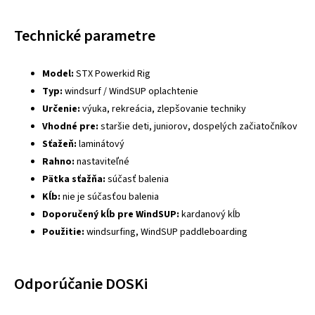
Technické parametre
Model:
STX Powerkid Rig
Typ:
windsurf / WindSUP oplachtenie
Určenie:
výuka, rekreácia, zlepšovanie techniky
Vhodné pre:
staršie deti, juniorov, dospelých začiatočníkov
Sťažeň:
laminátový
Rahno:
nastaviteľné
Pätka sťažňa:
súčasť balenia
Kĺb:
nie je súčasťou balenia
Doporučený kĺb pre WindSUP:
kardanový kĺb
Použitie:
windsurfing, WindSUP paddleboarding
Odporúčanie DOSKi