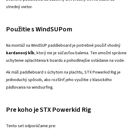
stredný vietor.
Použitie s WindSUPom
Na montáž na WindSUP paddleboard je potrebné použiť vhodný
kardanový kĺb
, ktorý nie je súčasťou balenia. Ten umožní správne
uchytenie oplachtenia k boardu a pohodlnejšie ovládanie na vode.
Ak máš paddleboard s úchytom na plachtu, STX Powerkid Rig je
jednoduchý spôsob, ako rozšíriť jeho využitie z klasického
pádlovania na windsurfing.
Pre koho je STX Powerkid Rig
Tento set odporúčame pre: