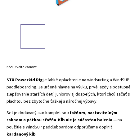
Kód:
Zvoľte variant
STX Powerkid Rig
je ľahké oplachtenie na windsurfing a WindSUP
paddleboarding. Je určené hlavne na výuku, prvé jazdy a postupné
zlepšovanie starších detí, juniorov aj dospelých, ktorí chcú začať s
plachtou bez zbytočne ťažkej a náročnej výbavy.
Set je dodávaný ako komplet so
sťažňom, nastaviteľným
rahnom a pätkou sťažňa
.
Kĺb nie je súčasťou balenia
— na
použitie s WindSUP paddleboardom odporúčame doplniť
kardanový kĺb
.