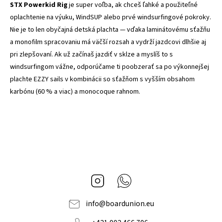
STX Powerkid Rig
je super voľba, ak chceš ľahké a použiteľné
oplachtenie na výuku, WindSUP alebo prvé windsurfingové pokroky.
Nie je to len obyčajná detská plachta — vďaka laminátovému sťažňu
a monofilm spracovaniu má väčší rozsah a vydrží jazdcovi dlhšie aj
pri zlepšovaní. Ak už začínaš jazdiť v sklze a myslíš to s
windsurfingom vážne, odporúčame ti poobzerať sa po výkonnejšej
plachte EZZY sails v kombinácii so sťažňom s vyšším obsahom
karbónu (60 % a viac) a monocoque rahnom.
Instagram
Whatsapp
info
@
boardunion.eu