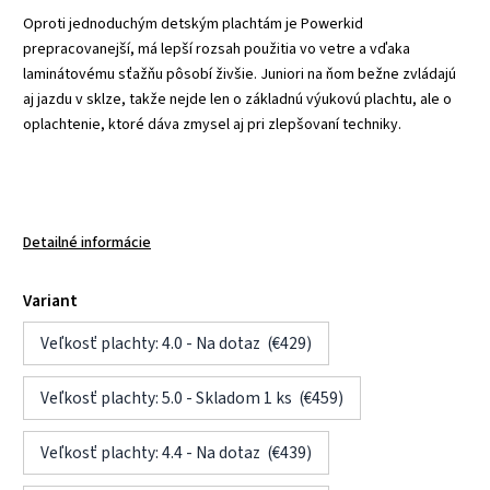
Oproti jednoduchým detským plachtám je Powerkid
prepracovanejší, má lepší rozsah použitia vo vetre a vďaka
laminátovému sťažňu pôsobí živšie. Juniori na ňom bežne zvládajú
aj jazdu v sklze, takže nejde len o základnú výukovú plachtu, ale o
oplachtenie, ktoré dáva zmysel aj pri zlepšovaní techniky.
Detailné informácie
Variant
Veľkosť plachty: 4.0 - Na dotaz (€429)
Veľkosť plachty: 5.0 - Skladom 1 ks (€459)
Veľkosť plachty: 4.4 - Na dotaz (€439)