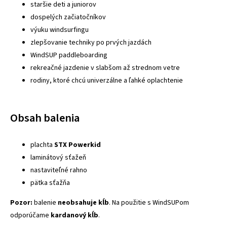
staršie deti a juniorov
dospelých začiatočníkov
výuku windsurfingu
zlepšovanie techniky po prvých jazdách
WindSUP paddleboarding
rekreačné jazdenie v slabšom až strednom vetre
rodiny, ktoré chcú univerzálne a ľahké oplachtenie
Obsah balenia
plachta
STX Powerkid
laminátový sťažeň
nastaviteľné rahno
pätka sťažňa
Pozor:
balenie
neobsahuje kĺb
. Na použitie s WindSUPom
odporúčame
kardanový kĺb
.