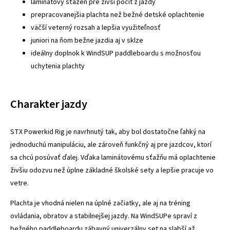
laminátový sťažeň pre živší pocit z jazdy
prepracovanejšia plachta než bežné detské oplachtenie
väčší veterný rozsah a lepšia využiteľnosť
juniori na ňom bežne jazdia aj v sklze
ideálny doplnok k WindSUP paddleboardu s možnosťou
uchytenia plachty
Charakter jazdy
STX Powerkid Rig je navrhnutý tak, aby bol dostatočne ľahký na
jednoduchú manipuláciu, ale zároveň funkčný aj pre jazdcov, ktorí
sa chcú posúvať ďalej. Vďaka laminátovému sťažňu má oplachtenie
živšiu odozvu než úplne základné školské sety a lepšie pracuje vo
vetre.
Plachta je vhodná nielen na úplné začiatky, ale aj na tréning
ovládania, obratov a stabilnejšej jazdy. Na WindSUPe spraví z
bežného paddleboardu zábavný univerzálny set na slabší až