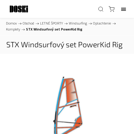
Domov
/
Obchod
/
LETNÉ ŠPORTY
/
Windsurfing
/
Oplachtenie
/
Komplety
/
STX Windsurfový set PowerKid Rig
STX Windsurfový set PowerKid Rig