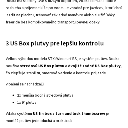
Doska má stabilný tvar s nízkym odporom, vďaka čomu sa dobre
rozbieha a príjemne kĺže po vode. Je vhodná pre jazdcov, ktorí chcú
jazdiť na plachtu, trénovať základné manévre alebo si užiť ľahký
freeride bez komplikovaného transportu pevnej dosky.
3 US Box plutvy pre lepšiu kontrolu
Veľkou výhodou modelu STX iWindsurf RS je systém plutiev. Doska
používa
stredovú US Box plutvu
a
dvojité zadné US Box plutvy
,
čo zlepšuje stabilitu, smerové vedenie a kontrolu pri jazde.
V balení sa nachádzajú:
2x menšia bočná stredová plutva
1x 9" plutva
Vďaka systému
US fin box s turn and lock thumbscrew
je
montáž plutiev jednoduchá a praktická.