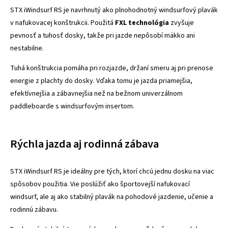
STX iWindsurf RS je navrhnutý ako plnohodnotný windsurfový plavák
v nafukovacej konštrukcii. Použitá
FXL technológia
zvyšuje
pevnosť a tuhosť dosky, takže pri jazde nepôsobí mäkko ani
nestabilne.
Tuhá konštrukcia pomáha pri rozjazde, držaní smeru aj pri prenose
energie z plachty do dosky. Vďaka tomu je jazda priamejšia,
efektívnejšia a zábavnejšia než na bežnom univerzálnom
paddleboarde s windsurfovým insertom.
Rýchla jazda aj rodinná zábava
STX iWindsurf RS je ideálny pre tých, ktorí chcú jednu dosku na viac
spôsobov použitia. Vie poslúžiť ako športovejší nafukovací
windsurf, ale aj ako stabilný plavák na pohodové jazdenie, učenie a
rodinnú zábavu.