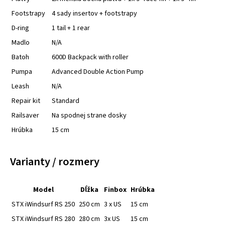
Footstrapy
4 sady insertov + footstrapy
D-ring
1 tail + 1 rear
Madlo
N/A
Batoh
600D Backpack with roller
Pumpa
Advanced Double Action Pump
Leash
N/A
Repair kit
Standard
Railsaver
Na spodnej strane dosky
Hrúbka
15 cm
Varianty / rozmery
Model
Dĺžka
Finbox
Hrúbka
STX iWindsurf RS 250
250 cm
3 x US
15 cm
STX iWindsurf RS 280
280 cm
3x US
15 cm