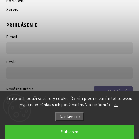
Požičovňa
Servis
PRIHLÁSENIE
E-mail
Heslo
Nová registrácia
Prihlásiť
Zabudnuté heslo
Tento web používa súbory cookie. Ďalším prechádzaním tohto webu
sa
vyjadruješ súhlas s ich používaním. Viac informácií
tu
.
Nastavenie
Súhlasím