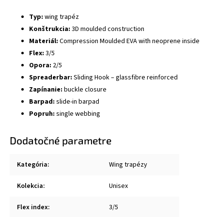
Typ:
wing trapéz
Konštrukcia:
3D moulded construction
Materiál:
Compression Moulded EVA with neoprene inside
Flex:
3/5
Opora:
2/5
Spreaderbar:
Sliding Hook – glassfibre reinforced
Zapínanie:
buckle closure
Barpad:
slide-in barpad
Popruh:
single webbing
Dodatočné parametre
Kategória
:
Wing trapézy
Kolekcia
:
Unisex
Flex index
:
3/5