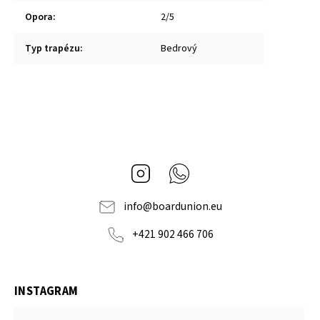
Opora
:
2/5
Typ trapézu
:
Bedrový
Instagram
Whatsapp
info
@
boardunion.eu
+421 902 466 706
INSTAGRAM