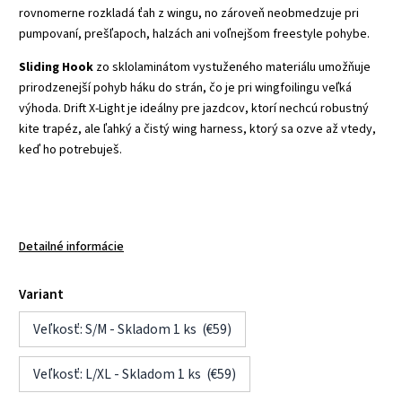
rovnomerne rozkladá ťah z wingu, no zároveň neobmedzuje pri
pumpovaní, prešľapoch, halzách ani voľnejšom freestyle pohybe.
Sliding Hook
zo sklolaminátom vystuženého materiálu umožňuje
prirodzenejší pohyb háku do strán, čo je pri wingfoilingu veľká
výhoda. Drift X-Light je ideálny pre jazdcov, ktorí nechcú robustný
kite trapéz, ale ľahký a čistý wing harness, ktorý sa ozve až vtedy,
keď ho potrebuješ.
Detailné informácie
Variant
Veľkosť: S/M - Skladom 1 ks (€59)
Veľkosť: L/XL - Skladom 1 ks (€59)