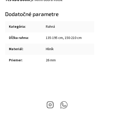
Dodatočné parametre
Kategória
:
Rahná
Dĺžka rahna
:
135-195 cm, 150-210 cm
Materiál
:
Hliník
Priemer
:
26 mm
Instagram
Whatsapp