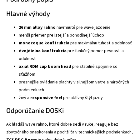
Hlavné výhody
26 mm alloy rahno
navrhnuté pre wave jazdenie
menší priemer pre istejší a pohodlnejší úchop
monocoque konštrukcia
pre maximálnu tuhosť a odolnosť
dvojdielna konštrukcia
pre funkčný pomer pevnosti a
odolnosti
axial RDM cup boom head
pre stabilné spojenie so
sťažňom
presnejšie ovládanie plachty v silnejšom vetre a náročných
podmienkach
živý a
responsive feel
pre aktívny štýl jazdy
Odporúčanie DOSKi
Ak hľadáš wave rahno, ktoré dobre sedí v ruke, reaguje bez
zbytočného oneskorenia a podrží ťa v technickejších podmienkach,
TCS RDG Boom
je veľmi dobrá voľba.