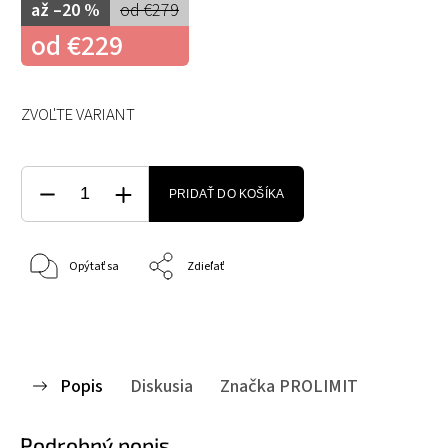
až –20 %
od €279
od
€229
ZVOĽTE VARIANT
PRIDAŤ DO KOŠÍKA
Opýtať sa
Zdieľať
Popis
Diskusia
Značka
PROLIMIT
Podrobný popis