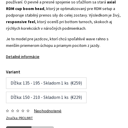
používaní. O pevné a presné spojenie so sťažňom sa stará
axial
RDM cup boom head
, ktorý je optimalizovaný pre RDM setup a
podporuje stabilný prenos sily do celej zostavy. Výsledkom je živý,
responsive feel
, ktorý oceníš pri bottom turnoch, skokoch aj
rýchlych korekciách v náročných podmienkach.
Je to model pre jazdcov, ktorí chcú spoľahlivé wave rahno s
menším priemerom úchopu a priamym pocitom z jazdy.
Detailné informácie
Variant
Dĺžka: 135 - 195 - Skladom 1 ks (€259)
Dĺžka: 150 - 210 - Skladom 1 ks (€229)
Neohodnotené
Značka:
PROLIMIT