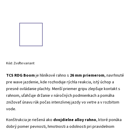
Kód:
Zvoľte variant
TCS RDG Boom
je hliníkové rahno s
26 mm priemerom
, navrhnuté
pre wave jazdenie, kde rozhoduje rýchla reakcia, istý úchop a
presné ovládanie plachty. Menší priemer gripu zlepšuje kontakt s
rahnom, uľahčuje držanie v náročných podmienkach a pomáha
znižovať únavu rúk počas intenzívnej jazdy vo vetre a v rozbitom
vode.
Konštrukcia je riešená ako
dvojdielne alloy rahno
, ktoré ponúka
dobrý pomer pevnosti, hmotnosti a odolnosti pri pravidelnom