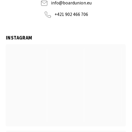
info
@
boardunion.eu
+421 902 466 706
INSTAGRAM