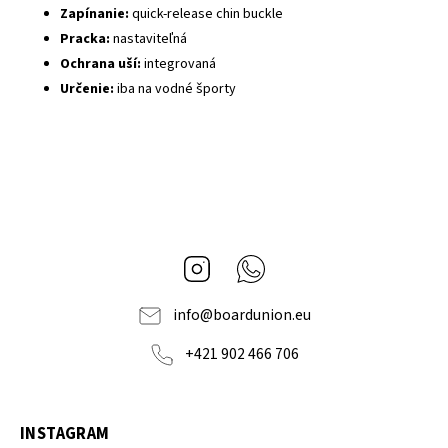
Zapínanie:
quick-release chin buckle
Pracka:
nastaviteľná
Ochrana uší:
integrovaná
Určenie:
iba na vodné športy
Instagram
Whatsapp
info
@
boardunion.eu
+421 902 466 706
INSTAGRAM