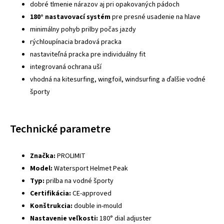
dobré tlmenie nárazov aj pri opakovaných pádoch
180° nastavovací systém
pre presné usadenie na hlave
minimálny pohyb prilby počas jazdy
rýchloupínacia bradová pracka
nastaviteľná pracka pre individuálny fit
integrovaná ochrana uší
vhodná na kitesurfing, wingfoil, windsurfing a ďalšie vodné
športy
Technické parametre
Značka:
PROLIMIT
Model:
Watersport Helmet Peak
Typ:
prilba na vodné športy
Certifikácia:
CE-approved
Konštrukcia:
double in-mould
Nastavenie veľkosti:
180° dial adjuster