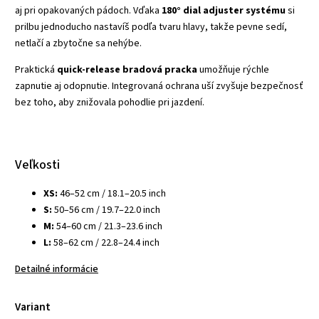
aj pri opakovaných pádoch. Vďaka
180° dial adjuster systému
si
prilbu jednoducho nastavíš podľa tvaru hlavy, takže pevne sedí,
netlačí a zbytočne sa nehýbe.
Praktická
quick-release bradová pracka
umožňuje rýchle
zapnutie aj odopnutie. Integrovaná ochrana uší zvyšuje bezpečnosť
bez toho, aby znižovala pohodlie pri jazdení.
Veľkosti
XS:
46–52 cm / 18.1–20.5 inch
S:
50–56 cm / 19.7–22.0 inch
M:
54–60 cm / 21.3–23.6 inch
L:
58–62 cm / 22.8–24.4 inch
Detailné informácie
Variant