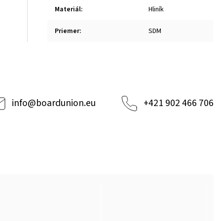
Materiál
:
Hliník
Priemer
:
SDM
info
@
boardunion.eu
+421 902 466 706