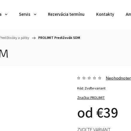
a
Servis
Rezervácia termínu
Kontakty
Am
Predlžováky a pätky
/
PROLIMIT Predlžovák SDM
DM
Neohodnote
Kód:
Zvoľte variant
Značka:
PROLIMIT
od
€39
ZVOĽTE VARIANT