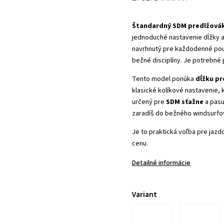
Štandardný SDM predlžová
jednoduché nastavenie dĺžky 
navrhnutý pre každodenné použí
bežné disciplíny. Je potrebné
Tento model ponúka
dĺžku pr
klasické kolíkové nastavenie, 
určený pre
SDM sťažne
a pasu
zaradíš do bežného windsurfov
Je to praktická voľba pre jazd
cenu.
Detailné informácie
Variant