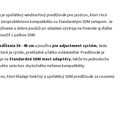
k
je spoľahlivý windsurfový predlžovák pre jazdcov, ktorí chcú
a bezproblémovú kompatibilitu so štandardným SDM setupom. Je
vanie a dobre poslúži pri skladaní výstroja na freeride aj ďalšie
 použiť s pätkou SDM.
edĺženia 30 - 45 cm
a používa
pin adjustment systém
, teda
ktoré je rýchle, prehľadné a ľahko ovládateľné. Predlžovák je
je na
štandardné SDM mast adaptéry
, takže ho jednoducho
ého setu bez zbytočného riešenia kompatibility.
cov, ktorí hľadajú funkčný a spoľahlivý SDM predlžovák za rozumnú