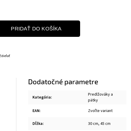
PRIDAŤ DO KOŠÍKA
Zdieľať
Dodatočné parametre
Predlžováky a
Kategória
:
pätky
EAN
:
Zvoľte variant
Dĺžka
:
30 cm, 45 cm