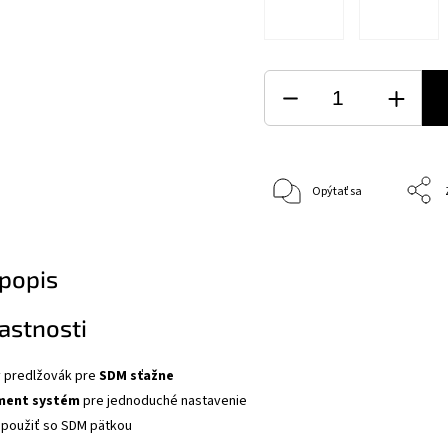
Opýtať sa
popis
astnosti
 predlžovák pre
SDM sťažne
ment systém
pre jednoduché nastavenie
 použiť so SDM pätkou