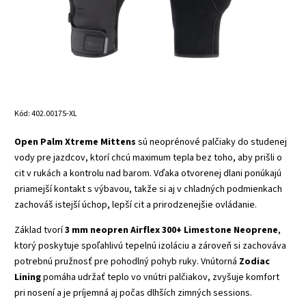
Kód:
402.00175-XL
Open Palm Xtreme Mittens
sú neoprénové palčiaky do studenej
vody pre jazdcov, ktorí chcú maximum tepla bez toho, aby prišli o
cit v rukách a kontrolu nad barom. Vďaka otvorenej dlani ponúkajú
priamejší kontakt s výbavou, takže si aj v chladných podmienkach
zachováš istejší úchop, lepší cit a prirodzenejšie ovládanie.
Základ tvorí
3 mm neopren Airflex 300+ Limestone Neoprene
,
ktorý poskytuje spoľahlivú tepelnú izoláciu a zároveň si zachováva
potrebnú pružnosť pre pohodlný pohyb ruky. Vnútorná
Zodiac
Lining
pomáha udržať teplo vo vnútri palčiakov, zvyšuje komfort
pri nosení a je príjemná aj počas dlhších zimných sessions.