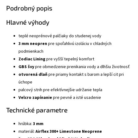
Podrobný popis
Hlavné výhody
teplé neoprénové palčiaky do studenej vody
3 mm neopren
pre spoľahlivú izoláciu v chladných
podmienkach
Zodiac Lining
pre vyšší tepelný komfort
GBS švy
pre obmedzenie prenikania vody a dlhšiu životnosť
otvorená dlaň
pre priamy kontakt s barom a lepší cit pri
úchope
palcový strih pre efektívnejšie udržanie tepla
Velcro zapínanie
pre pevné a isté usadenie
Technické parametre
hrúbka:
3 mm
materiál:
Airflex 300+ Limestone Neoprene