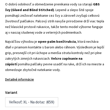
O dobrú odolnosť a obmedzenie prenikania vody sa starajú
GBS
švy (Glued and Blind Stitched)
. Lepené a slepo šité spoje
pomáhajú znižovať natekanie cez švy a zároveň zvyšujú celkovú
životnosť palčiakov. Palcový strih navyše prirodzene drží viac tepla
než klasické prstové rukavice, takže tento model výborne funguje
aj v naozaj studenej vode a veterných podmienkach.
Najväčšou výhodou je
open-palm konštrukcia
, ktorá necháva
dlaň v priamom kontakte s barom alebo ráhnom. Výsledkom je lepší
grip, presnejší cit pri úchope a menšia strata kontroly než pri plne
zakrytých zimných rukaviciach.
Velcro zapínanie na
zápästí
pomáha palčiaky pevne usadiť na ruke, drží ich na mieste a
obmedzuje zbytočné natekanie vody.
Detailné informácie
Variant
Veľkosť: XL - Na dotaz (€59)