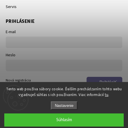
Servis
PRIHLÁSENIE
E-mail
Heslo
Nová registrácia
Prihlásiť
Zabudnuté heslo
Tento web používa súbory cookie. Ďalším prechádzaním tohto webu
sa
vyjadruješ súhlas s ich používaním. Viac informácií
tu
.
Nastavenie
Súhlasím