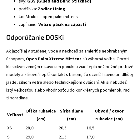
švy:
GBS (Glued and Blind Stitched)
podšívka:
Zodiac Lining
konštrukcia: open-palm mittens
zapínanie:
Velcro pásik na zápästí
Odporúčanie DOSKi
Ak jazdíš aj v studenej vode a nechceš sa zmieriť s neohrabaným
úchopom,
Open Palm Xtreme Mittens
sú výborná voľba. Oproti
klasickým zimným rukaviciam ponúknu viac tepla než bežné prstové
modely a zároveň lepší kontakt s barom, čo oceníš hlavne pri dlhšej
jazde, silnom vetre alebo technickejšom ovládaní. Ak si nebudeš
istý veľkosťou alebo vhodnosťou do konkrétnych podmienok, radi
ti poradíme.
Dĺžka rukavice
Šírka dlane
Obvod / otvor
Veľkosť
(cm)
(cm)
rukavice (cm)
XS
28,0
20,5
16,5
S
29,0
21,5
17,0