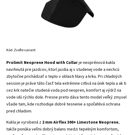
Kód:
Zvoľte variant
Prolimit Neoprene Hood with Collar
je neoprénová kukla
navrhnutá pre jazdcov, ktorí jazdia aj v studenej vode a nechcú
zbytočne prichádzať o teplo v oblasti hlavy a krku. Pri chladných
session je práve táto časť tela extrémne citlivá na únik tepla a ak ti
cez krk natečie studená voda pod neopren, komfort aj výdrž na
vode idú rýchlo dole. Presne preto dáva tento model veľký zmysel
všade tam, kde rozhoduje dobré tesnenie a spoľahlivá ochrana
pred chladom.
Kukla je vyrobená z
2 mm Airflex 300+ Limestone Neoprene
,
takže ponúka veľmi dobrý balans medzi tepelným komfortom,