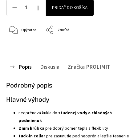
PRIDAŤ DO KOŠÍKA
Opýtať sa
Zdieľať
Popis
Diskusia
Značka
PROLIMIT
Podrobný popis
Hlavné výhody
neoprénová kukla do
studenej vody a chladných
podmienok
2 mm hrúbka
pre dobrý pomer tepla a flexibility
tuck-in collar
pre zasunutie pod neoprén a lepšie tesnenie