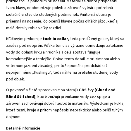
pružnosťou a pohodlím pri nosení. Materiál sa dobre prispôsobí
tvaru hlavy, neobmedzuje pohyb a zároveň vytvára potrebnú
izolačnú vrstvu do studených podmienok. Vnútorná strana je
príjemná na nosenie, čo oceníš hlavne počas dlhších jázd, keď aj
malé detaily robia veľký rozdiel.
Kľúčovým prvkom je
tuck-in collar
, teda predĺžený golier, ktorý sa
zasúva pod neoprén. Vďaka tomu sa výrazne obmedzuje zatekanie
vody do oblasti krku a hrudníka a celá zostava funguje
kompaktnejšie a teplejšie. Práve tento detail je pri zimnom alebo
veternom jazdení zásadný, pretože pomáha predchádzať
nepríjemnému „flushingu“, teda náhlemu preliatiu studenej vody
pod oblek.
O pevnosť a čisté spracovanie sa starajú
GBS švy (Glued and
Blind Stitched)
, ktoré znižujú prenikanie vody cez spoje a
zároveň zachovávajú dobrú flexibilitu materiálu. Výsledkom je kukla,
ktorá tesní, hreje a pritom nepôsobí neprakticky alebo príliš tuhým
dojmom.
Detailné informácie