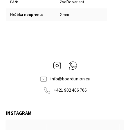
EAN
:
Zvoľte variant
Hrúbka neoprénu
:
2 mm
Instagram
Whatsapp
info
@
boardunion.eu
+421 902 466 706
INSTAGRAM