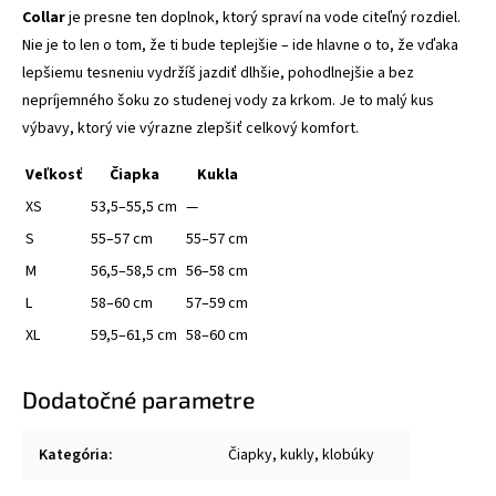
Collar
je presne ten doplnok, ktorý spraví na vode citeľný rozdiel.
Nie je to len o tom, že ti bude teplejšie – ide hlavne o to, že vďaka
lepšiemu tesneniu vydržíš jazdiť dlhšie, pohodlnejšie a bez
nepríjemného šoku zo studenej vody za krkom. Je to malý kus
výbavy, ktorý vie výrazne zlepšiť
celkový komfort.
Veľkosť
Čiapka
Kukla
XS
53,5–55,5 cm
—
S
55–57 cm
55–57 cm
M
56,5–58,5 cm
56–58 cm
L
58–60 cm
57–59 cm
XL
59,5–61,5 cm
58–60 cm
Dodatočné parametre
Kategória
:
Čiapky, kukly, klobúky