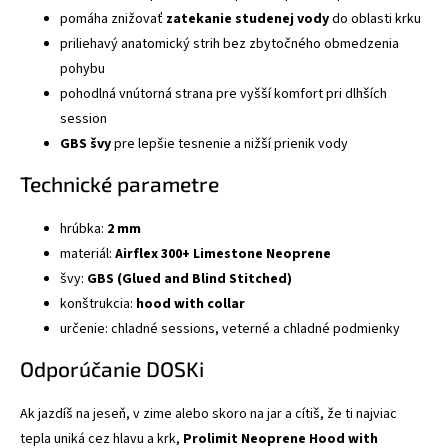
pomáha znižovať
zatekanie studenej vody
do oblasti krku
priliehavý anatomický strih bez zbytočného obmedzenia
pohybu
pohodlná vnútorná strana pre vyšší komfort pri dlhších
session
GBS švy
pre lepšie tesnenie a nižší prienik vody
Technické parametre
hrúbka:
2 mm
materiál:
Airflex 300+ Limestone Neoprene
švy:
GBS (Glued and Blind Stitched)
konštrukcia:
hood with collar
určenie: chladné sessions, veterné a chladné podmienky
Odporúčanie DOSKi
Ak jazdíš na jeseň, v zime alebo skoro na jar a cítiš, že ti najviac
tepla uniká cez hlavu a krk,
Prolimit Neoprene Hood with