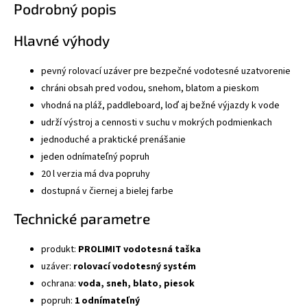
Podrobný popis
Hlavné výhody
pevný rolovací uzáver pre bezpečné vodotesné uzatvorenie
chráni obsah pred vodou, snehom, blatom a pieskom
vhodná na pláž, paddleboard, loď aj bežné výjazdy k vode
udrží výstroj a cennosti v suchu v mokrých podmienkach
jednoduché a praktické prenášanie
jeden odnímateľný popruh
20 l verzia má dva popruhy
dostupná v čiernej a bielej farbe
Technické parametre
produkt:
PROLIMIT vodotesná taška
uzáver:
rolovací vodotesný systém
ochrana:
voda, sneh, blato, piesok
popruh:
1 odnímateľný