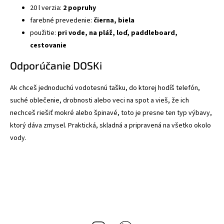
20 l verzia:
2 popruhy
farebné prevedenie:
čierna, biela
použitie:
pri vode, na pláž, loď, paddleboard,
cestovanie
Odporúčanie DOSKi
Ak chceš jednoduchú vodotesnú tašku, do ktorej hodíš telefón,
suché oblečenie, drobnosti alebo veci na spot a vieš, že ich
nechceš riešiť mokré alebo špinavé, toto je presne ten typ výbavy,
ktorý dáva zmysel. Praktická, skladná a pripravená na všetko okolo
vody.