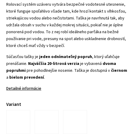
Rolovací systém uzáveru vytvára bezpečné vodotesné utesnenie,
ktoré funguje spoľahlivo všade tam, kde hrozí kontakt s vlhkosťou,
striekajúcou vodou alebo nečistotami. Taška je navrhnutá tak, aby
udržala obsah v suchu v každej mokrej situácii, pokiaľ nie je úplne
ponorená pod vodou. To z nej robí ideálneho parťáka na bežné
používanie pri vode, presuny na spot alebo uskladnenie drobností,
ktoré chceš mať vždy v bezpečí.
Súčasťou tašky je
jeden odnímateľný popruh
, ktorý uľahčuje
prenášanie.
Najväčšia 20-litrová verzia
je vybavená
dvoma
popruhmi
pre pohodlnejšie nosenie. Taška je dostupná v
čiernom
a
bielom prevedení
.
Detailné informácie
Variant