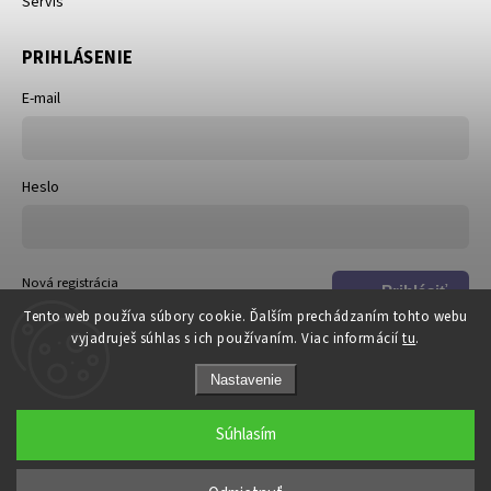
Servis
PRIHLÁSENIE
E-mail
Heslo
Nová registrácia
Prihlásiť
Zabudnuté heslo
Tento web používa súbory cookie. Ďalším prechádzaním tohto webu
sa
vyjadruješ súhlas s ich používaním. Viac informácií
tu
.
Nastavenie
Súhlasím
Copyright 2026
DOSKi
. Všetky práva vyhradené.