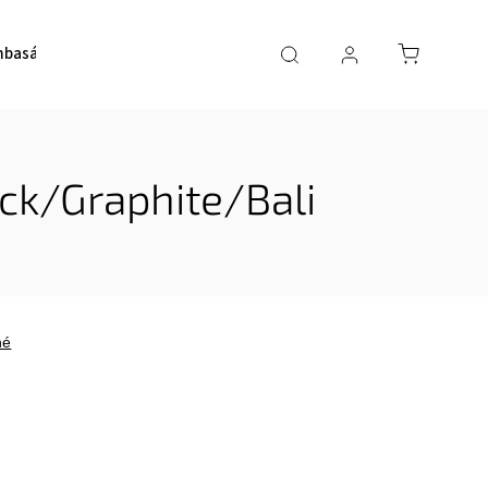
basádori
O nás
Kurzy SUP
ck/Graphite/Bali
né