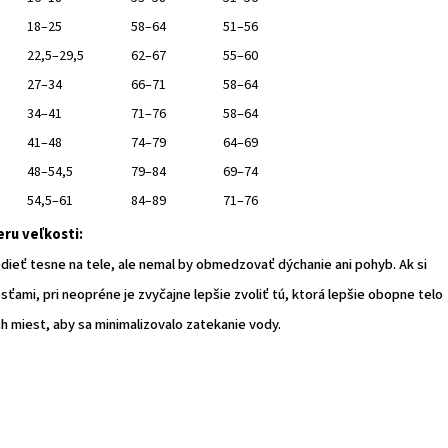
18–25
58–64
51–56
22,5–29,5
62–67
55–60
27–34
66–71
58–64
34–41
71–76
58–64
41–48
74–79
64–69
48–54,5
79–84
69–74
54,5–61
84–89
71–76
ru veľkosti:
dieť tesne na tele, ale nemal by obmedzovať dýchanie ani pohyb. Ak si
ťami, pri neopréne je zvyčajne lepšie zvoliť tú, ktorá lepšie obopne telo
h miest, aby sa minimalizovalo zatekanie vody.