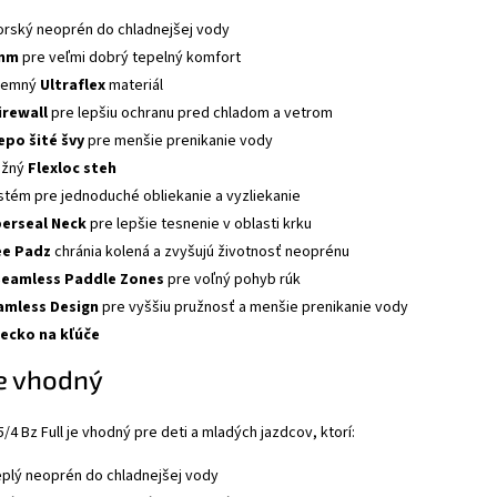
niorský neoprén do chladnejšej vody
 mm
pre veľmi dobrý tepelný komfort
íjemný
Ultraflex
materiál
irewall
pre lepšiu ochranu pred chladom a vetrom
epo šité švy
pre menšie prenikanie vody
užný
Flexloc steh
stém pre jednoduché obliekanie a vyzliekanie
erseal Neck
pre lepšie tesnenie v oblasti krku
ee Padz
chránia kolená a zvyšujú životnosť neoprénu
Seamless Paddle Zones
pre voľný pohyb rúk
amless Design
pre vyššiu pružnosť a menšie prenikanie vody
recko na kľúče
je vhodný
5/4 Bz Full je vhodný pre deti a mladých jazdcov, ktorí:
eplý neoprén do chladnejšej vody