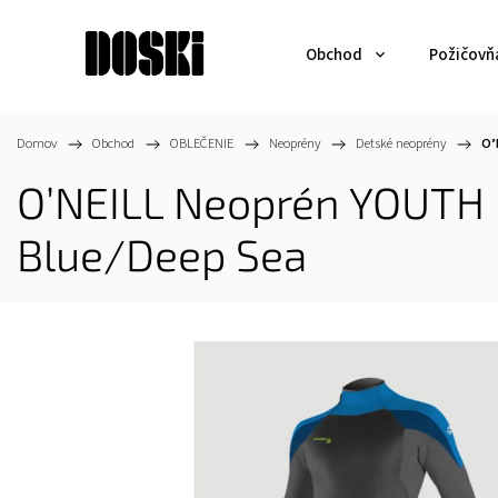
Obchod
Požičovň
Domov
/
Obchod
/
OBLEČENIE
/
Neoprény
/
Detské neoprény
/
O’
O’NEILL Neoprén YOUTH E
Blue/Deep Sea