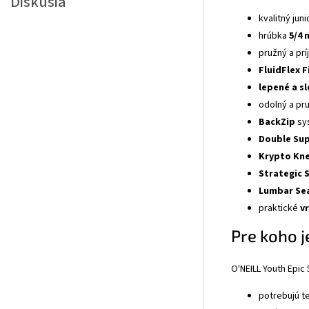
Diskusia
kvalitný ju
hrúbka
5/4
pružný a pr
FluidFlex F
lepené a sl
odolný a pr
BackZip
sy
Double Sup
Krypto Kn
Strategic 
Lumbar Se
praktické
v
Pre koho 
O'NEILL Youth Epic 
potrebujú t