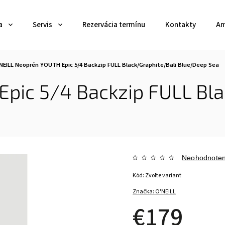
a
Servis
Rezervácia termínu
Kontakty
Am
NEILL Neoprén YOUTH Epic 5/4 Backzip FULL Black/Graphite/Bali Blue/Deep Sea
pic 5/4 Backzip FULL Bla
Neohodnote
Kód:
Zvoľte variant
Značka:
O'NEILL
€179