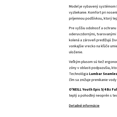
Model je vybavený systémom
vyzliekanie. Komfort pri nosení
príjemnou podšívkou, ktorý le
Pre vyššiu odolnosť a ochranu
oderuvzdornými, tvarovanými 
kolená a zároveň predlžujú živ
vonkajšie vrecko na kľúče umi
uloženie.
Veľkým plusom sú tiež ergono
zóny v oblasti podpazušia, k
Technológia
Lumbar Seamless
čím sa znižuje prenikanie vody 
O'NEILL Youth Epic 5/4 Bz Ful
teplý a pohodlný neoprén s tec
Detailné informácie