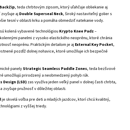
BackZip
, teda chrbtovým zipsom, ktorý uľahčuje obliekanie aj
 zvyšuje aj
Double Superseal Neck
, široký nastaviteľný golier s
pšie tesní v oblasti krku a pomáha obmedziť natekanie vody.
 sú kolená vybavené technológiou
Krypto Knee Padz
–
kolennými panelmi z vysoko elastického neoprénu, ktoré chránia
otnosť neoprénu. Praktickým detailom je aj
External Key Pocket
,
estnené pozdĺž dolnej nohavice, ktoré umožňuje ich bezpečné
mické panely
Strategic Seamless Paddle Zones
, teda bezšvové
toré umožňujú prirodzený a neobmedzený pohyb rúk.
 Design (LSD)
zas využíva jeden veľký panel v dolnej časti chrbta,
a zvyšuje pružnosť v dôležitej oblasti.
l
je skvelá voľba pre deti a mladých jazdcov, ktorí chcú kvalitný,
hnológiami z vyššej triedy.