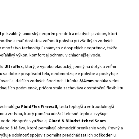
l
je kvalitný juniorský neoprén pre deti a mladých jazdcov, ktorí
pohodlne a mať dostatok voľnosti pohybu pri všetkých vodných
ša množstvo technológií známych z dospelých neoprénov, takže
poľahlivý výkon, komfort aj ochranu v chladnejšej vode.
lu
Ultraflex
, ktorý je vysoko elastický, jemný na dotyk a veľmi
mu sa dobre prispôsobí telu, neobmedzuje v pohybe a poskytuje
rfovaní aj ďalších vodných športoch. Hrúbka
5/4 mm
ponúka veľmi
dnejších podmienok, pričom stále zachováva dostatočnú flexibilitu
technológia
FluidFlex Firewall
, teda teplejší a vetruodolnejší
nou vrstvou, ktorý pomáha udržať telesné teplo a zvyšuje
 vode. Neoprén využíva aj
Glued & Blindstitched Seam
 slepo šité švy, ktoré pomáhajú obmedziť prenikanie vody. Pevný a
vyšuje odolnosť spojov a pomáha predchádzať ich poškodeniu.