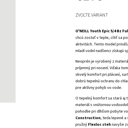
ZVOĽTE VARIANT
O'NEILL Youth Epic 5/4 Bz Ful
chcú zostať v teple, cítiť sa 
aktivitách. Tento model priná
mladí vodní nadšenci získajú s
Neoprén je vyrobený z materiá
príjemný pri nosení. Vďaka to
skvelý komfort pri plávaní, su
dobrú tepelnú ochranu do chla
pre aktívny pohyb vo vode.
O tepelný komfort sa stará aj 
materiál s vnútornou vodoodol
pohodlie pri dlhšom pobyte vo
Construction
, teda lepené a
pružný
Flexloc steh
navyše z