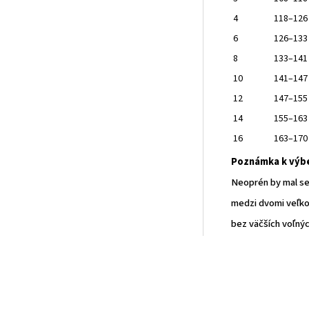
4
118–126
6
126–133
8
133–141
10
141–147
12
147–155
14
155–163
16
163–170
Poznámka k výbe
Neoprén by mal se
medzi dvomi veľkos
bez väčších voľnýc