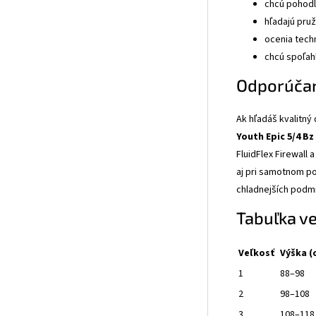
chcú pohodl
hľadajú pru
ocenia tech
chcú spoľah
Odporúča
Ak hľadáš kvalitný 
Youth Epic 5/4 Bz 
FluidFlex Firewall
aj pri samotnom pob
chladnejších podm
Tabuľka ve
Veľkosť
Výška (
1
88–98
2
98–108
3
108–118