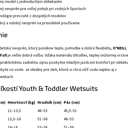
ný model s jednoduchým obliekaním
žný neoprén pre voľný pohyb pri vodných športoch
nológie prevzaté z dospelých modelov
livý a odolný neoprén na pravidelné používanie
nie
detský neoprén, ktorý ponúkne teplo, pohodlie a dobrú flexibilitu,
O'NEILL
Full
je veľmi dobrá voľba. Vďaka materiálu Ultraflex, teplej vnútornej vrstv
 a praktickému zadnému zipsu poskytne mladým jazdcom komfort pri obliek
yte vo vode. Je ideálny pre deti, ktoré si chcú užiť vodu naplno aj v
ienkach.
ľkostí Youth & Toddler Wetsuits
cm)
Hmotnosť (kg)
Hrudník (cm)
Pás (cm)
11–13,5
48–53
45,5–51
13,5–16
51–56
48–53
16–18
53–58
51–56