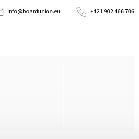
info
@
boardunion.eu
+421 902 466 706