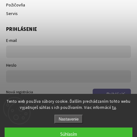
Požičovňa
Servis
PRIHLÁSENIE
E-mail
Heslo
Nová registrácia
Prihlásiť
Zabudnuté heslo
Tento web používa súbory cookie. Ďalším prechádzaním tohto webu
sa
vyjadruješ súhlas s ich používaním. Viac informácií
tu
.
Nastavenie
Súhlasím