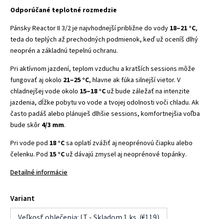
Odporúčané teplotné rozmedzie
Pánsky Reactor II 3/2 je najvhodnejší približne do vody
18–21 °C
,
teda do teplých až prechodných podmienok, keď už oceníš dlhý
neoprén a základnú tepelnú ochranu.
Pri aktívnom jazdení, teplom vzduchu a kratších sessions môže
fungovať aj okolo
21–25 °C
, hlavne ak fúka silnejší vietor. V
chladnejšej vode okolo
15–18 °C
už bude záležať na intenzite
jazdenia, dĺžke pobytu vo vode a tvojej odolnosti voči chladu. Ak
často padáš alebo plánuješ dlhšie sessions, komfortnejšia voľba
bude skôr
4/3 mm
.
Pri vode pod
18 °C
sa oplatí zvážiť aj neoprénovú čiapku alebo
čelenku. Pod
15 °C
už dávajú zmysel aj neoprénové topánky.
Detailné informácie
Variant
Veľkosť oblečenia: LT - Skladom 1 ks (€119)