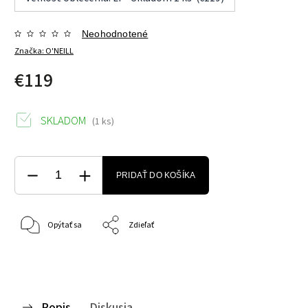
Neohodnotené
Značka:
O'NEILL
€119
SKLADOM
(1 ks)
PRIDAŤ DO KOŠÍKA
Opýtať sa
Zdieľať
Popis
Diskusia