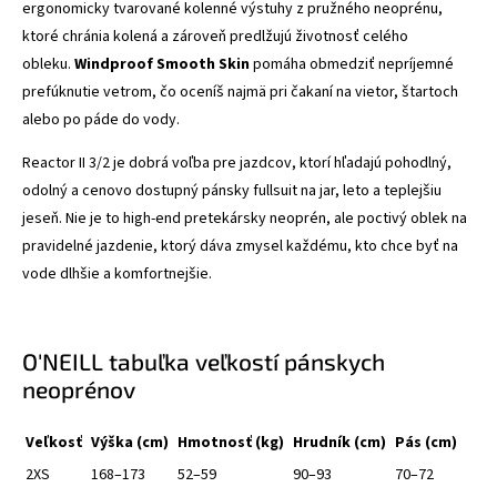
ergonomicky tvarované kolenné výstuhy z pružného neoprénu,
ktoré chránia kolená a zároveň predlžujú životnosť celého
obleku.
Windproof Smooth Skin
pomáha obmedziť nepríjemné
prefúknutie vetrom, čo oceníš najmä pri čakaní na vietor, štartoch
alebo po páde do vody.
Reactor II 3/2 je dobrá voľba pre jazdcov, ktorí hľadajú pohodlný,
odolný a cenovo dostupný pánsky fullsuit na jar, leto a teplejšiu
jeseň. Nie je to high-end pretekársky neoprén, ale poctivý oblek na
pravidelné jazdenie, ktorý dáva zmysel každému, kto chce byť na
vode dlhšie a komfortnejšie.
O'NEILL tabuľka veľkostí pánskych
neoprénov
Veľkosť
Výška (cm)
Hmotnosť (kg)
Hrudník (cm)
Pás (cm)
2XS
168–173
52–59
90–93
70–72