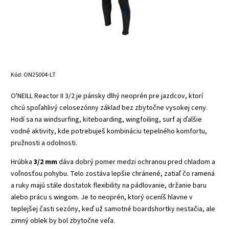
Kód:
ON25004-LT
O'NEILL Reactor II 3/2 je pánsky dlhý neoprén pre jazdcov, ktorí
chcú spoľahlivý celosezónny základ bez zbytočne vysokej ceny.
Hodí sa na windsurfing, kiteboarding, wingfoiling, surf aj ďalšie
vodné aktivity, kde potrebuješ kombináciu tepelného komfortu,
pružnosti a odolnosti.
Hrúbka
3/2 mm
dáva dobrý pomer medzi ochranou pred chladom a
voľnosťou pohybu. Telo zostáva lepšie chránené, zatiaľ čo ramená
a ruky majú stále dostatok flexibility na pádlovanie, držanie baru
alebo prácu s wingom. Je to neoprén, ktorý oceníš hlavne v
teplejšej časti sezóny, keď už samotné boardshortky nestačia, ale
zimný oblek by bol zbytočne veľa.