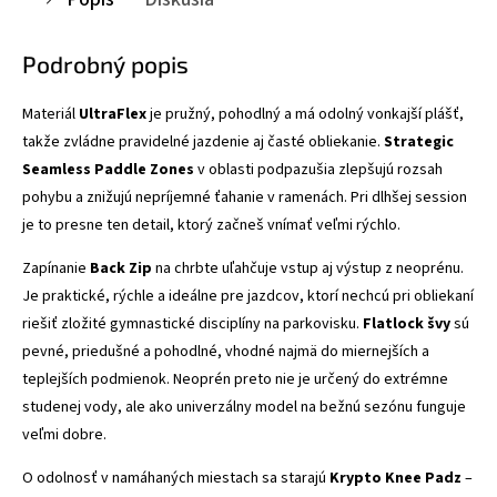
Podrobný popis
Materiál
UltraFlex
je pružný, pohodlný a má odolný vonkajší plášť,
takže zvládne pravidelné jazdenie aj časté obliekanie.
Strategic
Seamless Paddle Zones
v oblasti podpazušia zlepšujú rozsah
pohybu a znižujú nepríjemné ťahanie v ramenách. Pri dlhšej session
je to presne ten detail, ktorý začneš vnímať veľmi rýchlo.
Zapínanie
Back Zip
na chrbte uľahčuje vstup aj výstup z neoprénu.
Je praktické, rýchle a ideálne pre jazdcov, ktorí nechcú pri obliekaní
riešiť zložité gymnastické disciplíny na parkovisku.
Flatlock švy
sú
pevné, priedušné a pohodlné, vhodné najmä do miernejších a
teplejších podmienok. Neoprén preto nie je určený do extrémne
studenej vody, ale ako univerzálny model na bežnú sezónu funguje
veľmi dobre.
O odolnosť v namáhaných miestach sa starajú
Krypto Knee Padz
–