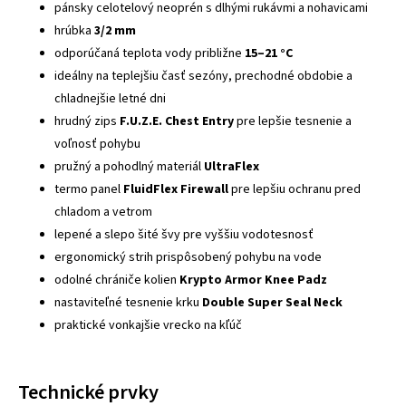
pánsky celotelový neoprén s dlhými rukávmi a nohavicami
hrúbka
3/2 mm
odporúčaná teplota vody približne
15–21 °C
ideálny na teplejšiu časť sezóny, prechodné obdobie a
chladnejšie letné dni
hrudný zips
F.U.Z.E. Chest Entry
pre lepšie tesnenie a
voľnosť pohybu
pružný a pohodlný materiál
UltraFlex
termo panel
FluidFlex Firewall
pre lepšiu ochranu pred
chladom a vetrom
lepené a slepo šité švy pre vyššiu vodotesnosť
ergonomický strih prispôsobený pohybu na vode
odolné chrániče kolien
Krypto Armor Knee Padz
nastaviteľné tesnenie krku
Double Super Seal Neck
praktické vonkajšie vrecko na kľúč
Technické prvky