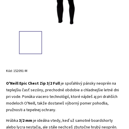
Kód:
152091-M
O'Neill Epic Chest Zip 3/2 Full
je spoľahlivý pánsky neoprén na
teplejšiu časť sezóny, prechodné obdobie a chladnejšie letné dni
pri vode. Ponúka viacero technológií, ktoré nájdeš aj pri drahších
modeloch O'Neill, takže dostaneš výborný pomer pohodlia,
pružnosti a tepelnej ochrany.
Hrúbka
3/2 mm
je ideálna vtedy, keď už samotné boardshorty
alebo lycra nestačia, ale stále nechceš zbytočne hrubý neoprén.