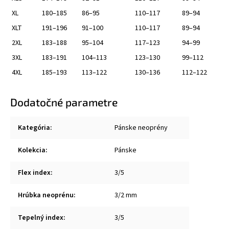
XL
180–185
86–95
110–117
89–94
XLT
191–196
91–100
110–117
89–94
2XL
183–188
95–104
117–123
94–99
3XL
183–191
104–113
123–130
99–112
4XL
185–193
113–122
130–136
112–122
Dodatočné parametre
Kategória
:
Pánske neoprény
Kolekcia
:
Pánske
Flex index
:
3/5
Hrúbka neoprénu
:
3/2 mm
Tepelný index
:
3/5