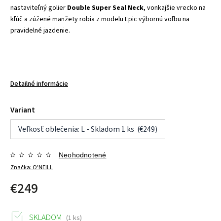
nastaviteľný golier
Double Super Seal Neck
, vonkajšie vrecko na
kľúč a zúžené manžety robia z modelu Epic výbornú voľbu na
pravidelné jazdenie.
Detailné informácie
Variant
Veľkosť oblečenia: L - Skladom 1 ks (€249)
Neohodnotené
Značka:
O'NEILL
€249
SKLADOM
(1 ks)