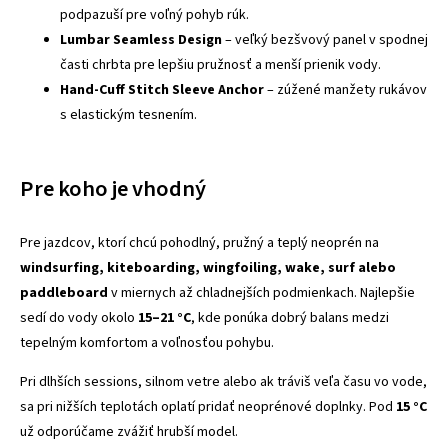
podpazuší pre voľný pohyb rúk.
Lumbar Seamless Design
– veľký bezšvový panel v spodnej
časti chrbta pre lepšiu pružnosť a menší prienik vody.
Hand-Cuff Stitch Sleeve Anchor
– zúžené manžety rukávov
s elastickým tesnením.
Pre koho je vhodný
Pre jazdcov, ktorí chcú pohodlný, pružný a teplý neoprén na
windsurfing, kiteboarding, wingfoiling, wake, surf alebo
paddleboard
v miernych až chladnejších podmienkach. Najlepšie
sedí do vody okolo
15–21 °C
, kde ponúka dobrý balans medzi
tepelným komfortom a voľnosťou pohybu.
Pri dlhších sessions, silnom vetre alebo ak tráviš veľa času vo vode,
sa pri nižších teplotách oplatí pridať neoprénové doplnky. Pod
15 °C
už odporúčame zvážiť hrubší model.