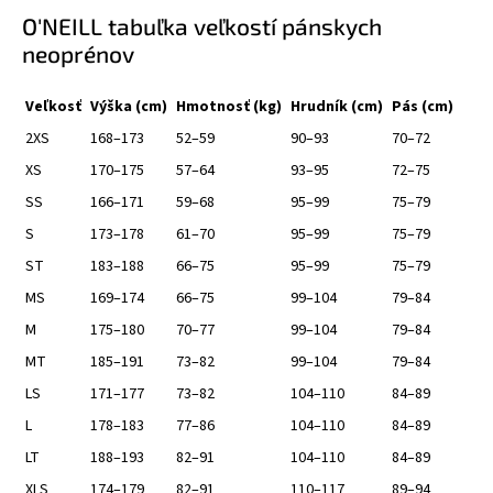
O'NEILL tabuľka veľkostí pánskych
neoprénov
Veľkosť
Výška (cm)
Hmotnosť (kg)
Hrudník (cm)
Pás (cm)
2XS
168–173
52–59
90–93
70–72
XS
170–175
57–64
93–95
72–75
SS
166–171
59–68
95–99
75–79
S
173–178
61–70
95–99
75–79
ST
183–188
66–75
95–99
75–79
MS
169–174
66–75
99–104
79–84
M
175–180
70–77
99–104
79–84
MT
185–191
73–82
99–104
79–84
LS
171–177
73–82
104–110
84–89
L
178–183
77–86
104–110
84–89
LT
188–193
82–91
104–110
84–89
XLS
174–179
82–91
110–117
89–94