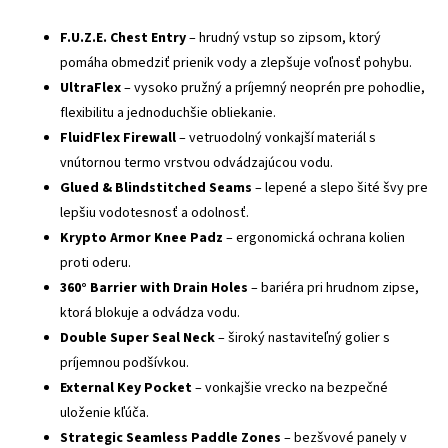
F.U.Z.E. Chest Entry
– hrudný vstup so zipsom, ktorý
pomáha obmedziť prienik vody a zlepšuje voľnosť pohybu.
UltraFlex
– vysoko pružný a príjemný neoprén pre pohodlie,
flexibilitu a jednoduchšie obliekanie.
FluidFlex Firewall
– vetruodolný vonkajší materiál s
vnútornou termo vrstvou odvádzajúcou vodu.
Glued & Blindstitched Seams
– lepené a slepo šité švy pre
lepšiu vodotesnosť a odolnosť.
Krypto Armor Knee Padz
– ergonomická ochrana kolien
proti oderu.
360° Barrier with Drain Holes
– bariéra pri hrudnom zipse,
ktorá blokuje a odvádza vodu.
Double Super Seal Neck
– široký nastaviteľný golier s
príjemnou podšívkou.
External Key Pocket
– vonkajšie vrecko na bezpečné
uloženie kľúča.
Strategic Seamless Paddle Zones
– bezšvové panely v