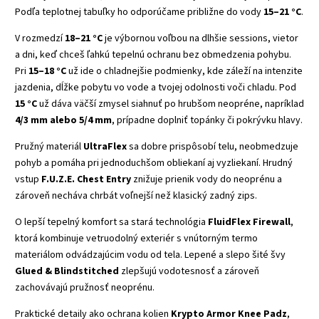
Podľa teplotnej tabuľky ho odporúčame približne do vody
15–21 °C
.
V rozmedzí
18–21 °C
je výbornou voľbou na dlhšie sessions, vietor
a dni, keď chceš ľahkú tepelnú ochranu bez obmedzenia pohybu.
Pri
15–18 °C
už ide o chladnejšie podmienky, kde záleží na intenzite
jazdenia, dĺžke pobytu vo vode a tvojej odolnosti voči chladu. Pod
15 °C
už dáva väčší zmysel siahnuť po hrubšom neopréne, napríklad
4/3 mm alebo 5/4 mm
, prípadne doplniť topánky či pokrývku hlavy.
Pružný materiál
UltraFlex
sa dobre prispôsobí telu, neobmedzuje
pohyb a pomáha pri jednoduchšom obliekaní aj vyzliekaní. Hrudný
vstup
F.U.Z.E. Chest Entry
znižuje prienik vody do neoprénu a
zároveň necháva chrbát voľnejší než klasický zadný zips.
O lepší tepelný komfort sa stará technológia
FluidFlex Firewall
,
ktorá kombinuje vetruodolný exteriér s vnútorným termo
materiálom odvádzajúcim vodu od tela. Lepené a slepo šité švy
Glued & Blindstitched
zlepšujú vodotesnosť a zároveň
zachovávajú pružnosť neoprénu.
Praktické detaily ako ochrana kolien
Krypto Armor Knee Padz
,