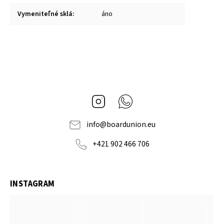
Vymeniteľné sklá
:
áno
Instagram
Whatsapp
info
@
boardunion.eu
+421 902 466 706
INSTAGRAM