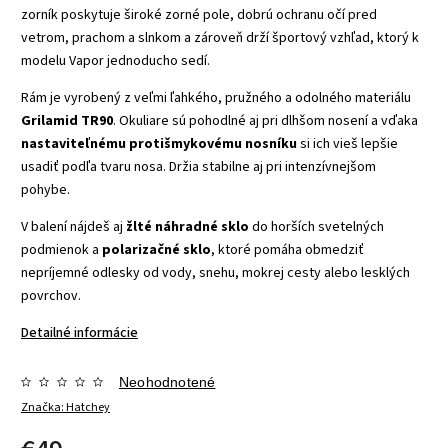
zorník poskytuje široké zorné pole, dobrú ochranu očí pred
vetrom, prachom a slnkom a zároveň drží športový vzhľad, ktorý k
modelu Vapor jednoducho sedí.
Rám je vyrobený z veľmi ľahkého, pružného a odolného materiálu
Grilamid TR90
. Okuliare sú pohodlné aj pri dlhšom nosení a vďaka
nastaviteľnému protišmykovému nosníku
si ich vieš lepšie
usadiť podľa tvaru nosa. Držia stabilne aj pri intenzívnejšom
pohybe.
V balení nájdeš aj
žlté náhradné sklo
do horších svetelných
podmienok a
polarizačné sklo
, ktoré pomáha obmedziť
nepríjemné odlesky od vody, snehu, mokrej cesty alebo lesklých
povrchov.
Detailné informácie
Neohodnotené
Značka:
Hatchey