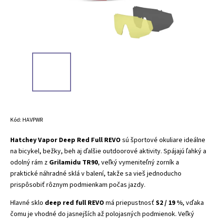
Kód:
HAVPWR
Hatchey Vapor Deep Red Full REVO
sú športové okuliare ideálne
na bicykel, bežky, beh aj ďalšie outdoorové aktivity. Spájajú ľahký a
odolný rám z
Grilamidu TR90
, veľký vymeniteľný zorník a
praktické náhradné sklá v balení, takže sa vieš jednoducho
prispôsobiť rôznym podmienkam počas jazdy.
Hlavné sklo
deep red full REVO
má priepustnosť
S2 / 19 %
, vďaka
čomu je vhodné do jasnejších až polojasných podmienok. Veľký