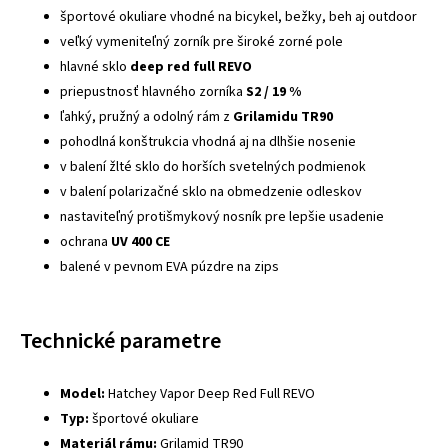
športové okuliare vhodné na bicykel, bežky, beh aj outdoor
veľký vymeniteľný zorník pre široké zorné pole
hlavné sklo
deep red full REVO
priepustnosť hlavného zorníka
S2 / 19 %
ľahký, pružný a odolný rám z
Grilamidu TR90
pohodlná konštrukcia vhodná aj na dlhšie nosenie
v balení žlté sklo do horších svetelných podmienok
v balení polarizačné sklo na obmedzenie odleskov
nastaviteľný protišmykový nosník pre lepšie usadenie
ochrana
UV 400 CE
balené v pevnom EVA púzdre na zips
Technické parametre
Model:
Hatchey Vapor Deep Red Full REVO
Typ:
športové okuliare
Materiál rámu:
Grilamid TR90