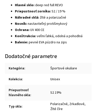
Hlavné sklo:
deep red full REVO
Priepustnosť zorníka:
S2 / 19 %
Náhradné sklá:
žlté a polarizačné
Nosník:
nastaviteľný protišmykový
Ochrana:
UV 400 CE
Konštrukcia:
veľmi ľahká, odolná a pohodlná
Balenie:
pevné EVA púzdro na zips
Dodatočné parametre
Kategória
:
Športové okuliare
Kolekcia
:
Unisex
Priepustnosť
S2 19%
hlavného skla
:
Polarizačné, Zrkadlové,
Typ skla
:
Žlté číre