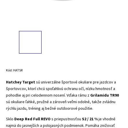
Kód:
HATSR
Hatchey Target
sú univerzálne športové okuliare pre jazdcov a
športovcov, ktorí chcú spoľahlivú ochranu očí, nízku hmotnosť a
pohodlie aj pri celodennom nosení. Vďaka rámu z
Grilamidu TR90
sú okuliare ľahké, pružné a zároveň veľmi odolné, takže zvládnu
rýchlu jazdu, tréning aj bežné outdoorové použitie.
Sklo
Deep Red Full REVO
s priepustnosťou
S2 / 21 %
je vhodné
najmä do jasnejších a polojasných podmienok. Pomáha znižovať