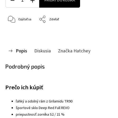
PRIDAŤ DO KOŠÍKA
Opýtať sa
Zdieľať
Popis
Diskusia
Značka
Hatchey
Podrobný popis
Prečo ich kúpiť
ľahký a odolný rám z Grilamidu TR90
športové sklo Deep Red Full REVO
priepustnosť zorníka S2 / 21 %