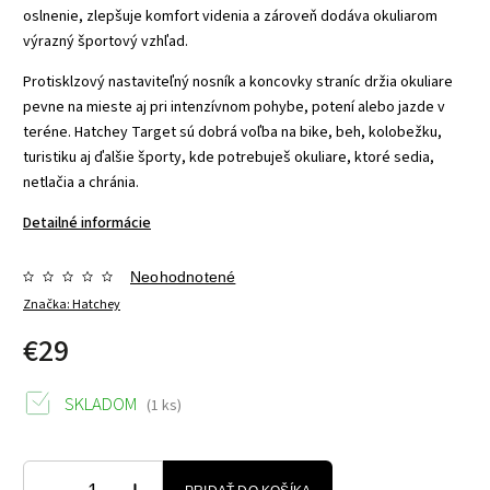
oslnenie, zlepšuje komfort videnia a zároveň dodáva okuliarom
výrazný športový vzhľad.
Protisklzový nastaviteľný nosník a koncovky straníc držia okuliare
pevne na mieste aj pri intenzívnom pohybe, potení alebo jazde v
teréne. Hatchey Target sú dobrá voľba na bike, beh, kolobežku,
turistiku aj ďalšie športy, kde potrebuješ okuliare, ktoré sedia,
netlačia a chránia.
Detailné informácie
Neohodnotené
Značka:
Hatchey
€29
SKLADOM
(1 ks)