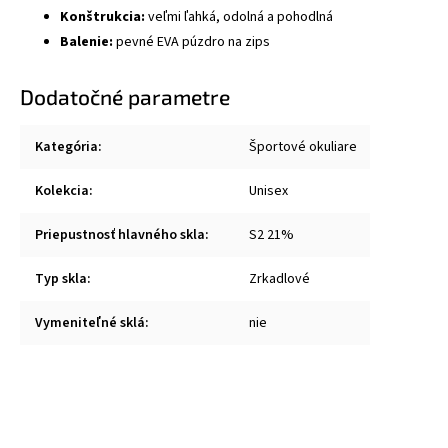
Konštrukcia:
veľmi ľahká, odolná a pohodlná
Balenie:
pevné EVA púzdro na zips
Dodatočné parametre
Kategória
:
Športové okuliare
Kolekcia
:
Unisex
Priepustnosť hlavného skla
:
S2 21%
Typ skla
:
Zrkadlové
Vymeniteľné sklá
:
nie