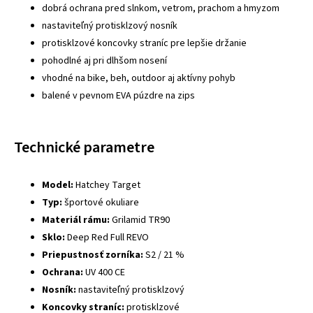
dobrá ochrana pred slnkom, vetrom, prachom a hmyzom
nastaviteľný protisklzový nosník
protisklzové koncovky straníc pre lepšie držanie
pohodlné aj pri dlhšom nosení
vhodné na bike, beh, outdoor aj aktívny pohyb
balené v pevnom EVA púzdre na zips
Technické parametre
Model:
Hatchey Target
Typ:
športové okuliare
Materiál rámu:
Grilamid TR90
Sklo:
Deep Red Full REVO
Priepustnosť zorníka:
S2 / 21 %
Ochrana:
UV 400 CE
Nosník:
nastaviteľný protisklzový
Koncovky straníc:
protisklzové