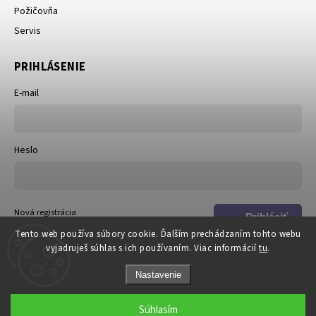
Požičovňa
Servis
PRIHLÁSENIE
E-mail
Heslo
Nová registrácia
Prihlásiť
Zabudnuté heslo
Tento web používa súbory cookie. Ďalším prechádzaním tohto webu
sa
vyjadruješ súhlas s ich používaním. Viac informácií
tu
.
Nastavenie
Súhlasím