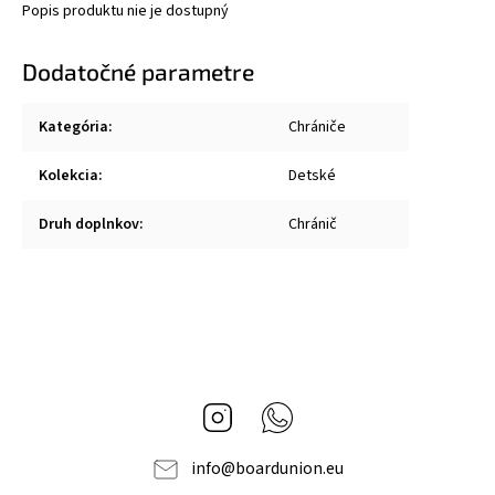
Popis produktu nie je dostupný
Dodatočné parametre
Kategória
:
Chrániče
Kolekcia
:
Detské
Druh doplnkov
:
Chránič
Instagram
Whatsapp
info
@
boardunion.eu