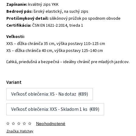
Zapínanie:
kvalitný zips YKK
Bedrový pás:
široký elastický, na suchý zips
Protišmykový detail:
silikónový prúžok po spodnom obvode
Certifikácia:
ČSN EN 1621-2:2014, trieda 1
Veľkosti:
XXS – dĺžka chrániča 35 cm, výška postavy 110–125 cm
XS – dĺžka chrániča 40 cm, výška postavy 125–140 cm
Ľahká, priedušná a bezpečná – ideálny chránič pre mladých jazdcov.
Variant
Veľkosť oblečenia: XS - Na dotaz (€89)
Veľkosť oblečenia: XXS - Skladom 1 ks (€89)
Neohodnotené
Značka:
Hatchey