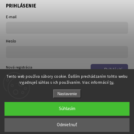
PRIHLÁSENIE
E-mail
Heslo
Nová registrácia
Prihlásiť
Zabudnuté heslo
Tento web používa súbory cookie. Ďalším prechádzaním tohto webu
sa
vyjadruješ súhlas s ich používaním. Viac informácií
tu
.
Nastavenie
Súhlasím
Copyright 2026
DOSKi
. Všetky práva vyhradené.
Odmietnuť
Grafický návrh vytvořil a nakódoval
Shoptak.cz