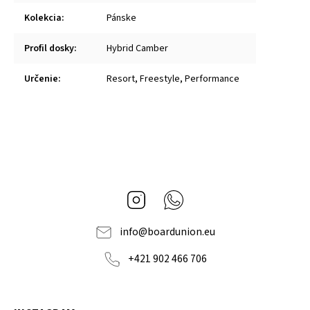
Kolekcia
:
Pánske
Profil dosky
:
Hybrid Camber
Určenie
:
Resort, Freestyle, Performance
Instagram
Whatsapp
info
@
boardunion.eu
+421 902 466 706