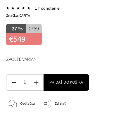
1 hodnotenie
Značka:
CAPiTA
–27 %
€759
€549
ZVOĽTE VARIANT
PRIDAŤ DO KOŠÍKA
Opýtať sa
Zdieľať