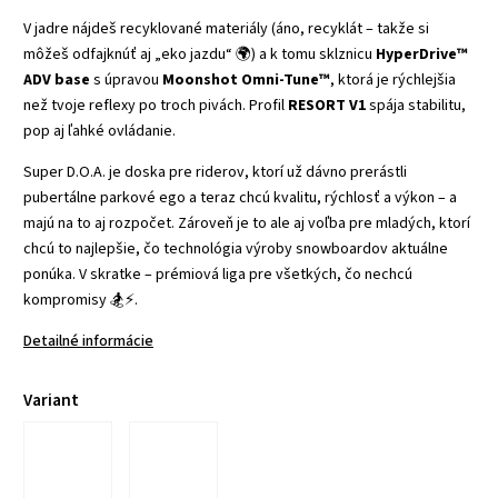
V jadre nájdeš recyklované materiály (áno, recyklát – takže si
môžeš odfajknúť aj „eko jazdu“ 🌍) a k tomu sklznicu
HyperDrive™
ADV base
s úpravou
Moonshot Omni-Tune™
, ktorá je rýchlejšia
než tvoje reflexy po troch pivách. Profil
RESORT V1
spája stabilitu,
pop aj ľahké ovládanie.
Super D.O.A. je doska pre riderov, ktorí už dávno prerástli
pubertálne parkové ego a teraz chcú kvalitu, rýchlosť a výkon – a
majú na to aj rozpočet. Zároveň je to ale aj voľba pre mladých, ktorí
chcú to najlepšie, čo technológia výroby snowboardov aktuálne
ponúka. V skratke – prémiová liga pre všetkých, čo nechcú
kompromisy 🏂⚡.
Detailné informácie
Variant