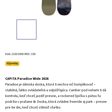
Kód:
21031000-MSC-150
Výpredaj
CAPiTA Paradise Wide 2026
Paradise je dámska doska, ktorá ti nechce nič komplikovať –
stabilná, ľahko ovládateľná a odpúšťajúca. Camber pod nohami ti dá
kontrolu, keď chceš jazdiť presne, a rockered špička s pätou ťa
podržia v prašane ❄️. Doska, ktorá zvládne freeride aj park – presne
pre tie dni, keď chceš stihnúť všetko.