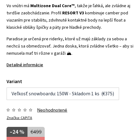
Vo vnútri má
Multizone Dual Core™
, takže je ľahká, ale zvládne aj
tvrdšie zaobchádzanie. Profil
RESORT V3
kombinuje camber pod
viazaním pre stabilitu, zdvihnuté kontaktné body na lepší float a
klasické oblúky špičky a päty pre hladké prechody.
Paradise je určená pre riderky, ktoré už majú základy za sebou a
nechcú sa obmedzovať. Jedna doska, ktorá zvládne všetko – aby si
nemusela mať tri rôzne v garáži 🏔️.
Detailné informácie
Variant
Veľkosť snowboardu: 150W - Skladom 1 ks (€375)
Neohodnotené
Značka:
CAPiTA
–24 %
€499