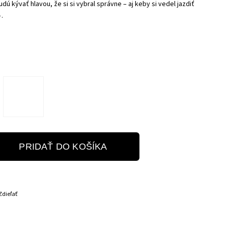
udú kývať hlavou, že si si vybral správne – aj keby si vedel jazdiť
.
PRIDAŤ DO KOŠÍKA
Zdieľať