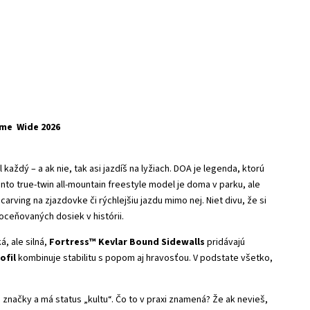
me Wide 2026
každý – a ak nie, tak asi jazdíš na lyžiach.
DOA je legenda, ktorú
to true-twin all-mountain freestyle model je doma v parku, ale
ving na zjazdovke či rýchlejšiu jazdu mimo nej. Niet divu, že si
c oceňovaných dosiek v histórii.
á, ale silná,
Fortress™ Kevlar Bound Sidewalls
pridávajú
ofil
kombinuje stabilitu s popom aj hravosťou. V podstate všetko,
značky a má status „kultu“. Čo to v praxi znamená? Že ak nevieš,