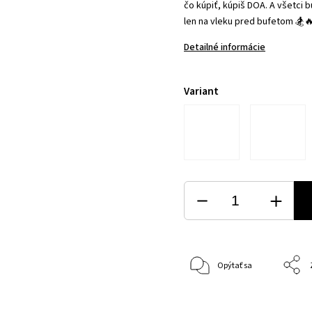
čo kúpiť, kúpiš DOA. A všetci b
len na vleku pred bufetom 🏂🔥
Detailné informácie
Variant
Opýtať sa