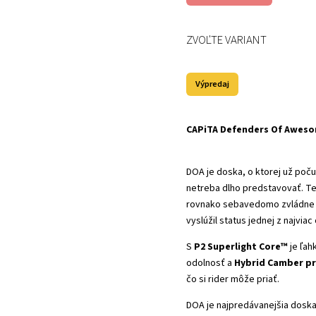
ZVOĽTE VARIANT
Výpredaj
CAPiTA Defenders Of Aweso
DOA je doska, o ktorej už počul 
netreba dlho predstavovať. Ten
rovnako sebavedomo zvládne car
vyslúžil status jednej z najvia
S
P2 Superlight Core™
je ľahk
odolnosť a
Hybrid Camber pr
čo si rider môže priať.
DOA je najpredávanejšia doska 