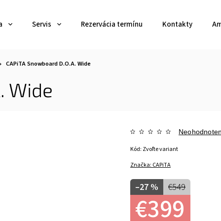
a
Servis
Rezervácia termínu
Kontakty
Am
CAPiTA Snowboard D.O.A. Wide
. Wide
Neohodnote
Kód:
Zvoľte variant
Značka:
CAPiTA
–27 %
€549
€399