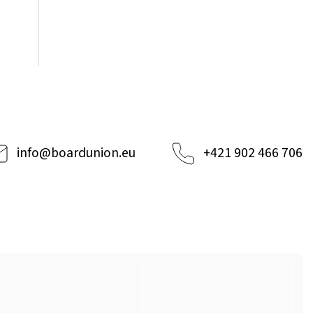
info
@
boardunion.eu
+421 902 466 706